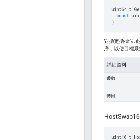
uint64_t
Ge
const
uin
)
對指定指標位址
序，以便目標系
詳細資料
參數
傳回
Host
Swap16
uint16_t Ho