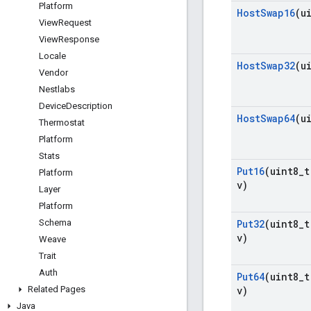
Platform
Host
Swap16
(u
View
Request
View
Response
Locale
Host
Swap32
(u
Vendor
Nestlabs
Device
Description
Host
Swap64
(u
Thermostat
Platform
Stats
Put16
(uint8
_
t
Platform
v)
Layer
Platform
Schema
Put32
(uint8
_
t
v)
Weave
Trait
Auth
Put64
(uint8
_
t
Related Pages
v)
Java