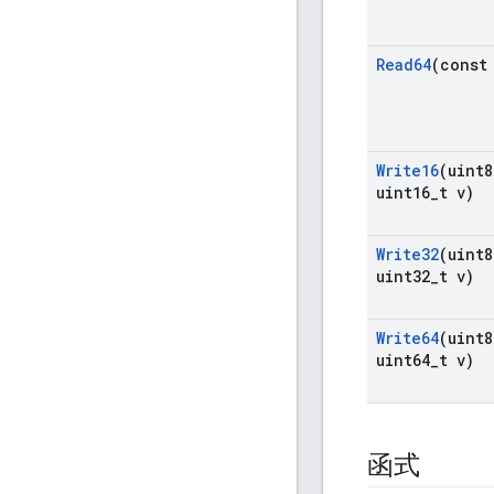
Read64
(const
Write16
(uint8
uint16
_
t v)
Write32
(uint8
uint32
_
t v)
Write64
(uint8
uint64
_
t v)
函式