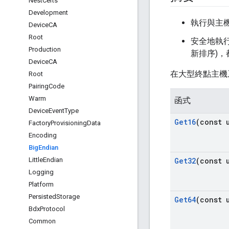
Nest
Certs
Development
執行與主機
Device
CA
Root
安全地執
Production
新排序)，
Device
CA
在大型終點主機
Root
Pairing
Code
Warm
函式
Device
Event
Type
Get16
(const 
Factory
Provisioning
Data
Encoding
Big
Endian
Little
Endian
Get32
(const 
Logging
Platform
Persisted
Storage
Get64
(const 
Bdx
Protocol
Common