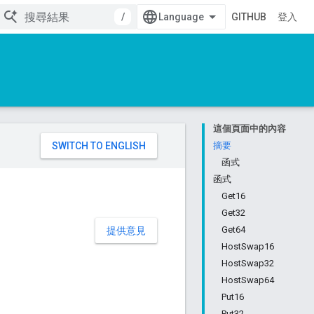
/
GITHUB
登入
這個頁面中的內容
。
摘要
函式
函式
Get16
Get32
Get64
提供意見
HostSwap16
HostSwap32
HostSwap64
Put16
Put32