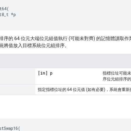
t64
(
t8_t
*
p
排序的 64 位元大端位元組值執行 (可能未對齊) 的記憶體讀
統將值放入目標系統位元組排序。
[in] p
指標位址可能未
序位元組排序
指定指標位址的 64 位元值 (如有必要)，系統會重
stSwap16(
