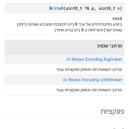
Write8
(uint8
_
t *& p
,
uint8
_
t v)
void
ביצוע כתיבת זיכרון של ערך 8 ביט לכתובת המצביע שצוינה (ייתכן
שאינו ישר) והגדלתה ב-8 ביט (בייט אחד).
מרחבי שמות
nl::
Weave::
Encoding::
BigEndian
מרחב השמות הזה מספק פונקציות עבור:
nl::
Weave::
Encoding::
LittleEndian
מרחב השמות הזה מספק פונקציות עבור:
פונקציות