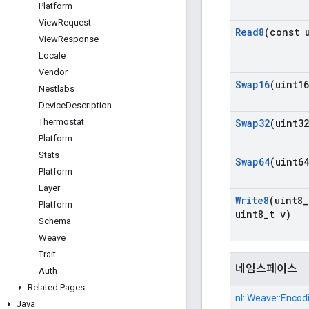
Platform
View
Request
Read8
(const 
View
Response
Locale
Vendor
Swap16
(uint16
Nestlabs
Device
Description
Thermostat
Swap32
(uint32
Platform
Stats
Swap64
(uint64
Platform
Layer
Write8
(uint8
_
Platform
uint8
_
t v)
Schema
Weave
Trait
네임스페이스
Auth
Related Pages
nl::
Weave::
Encodi
Java