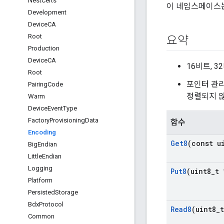
Nest
Certs
이 네임스페이스는
Development
Device
CA
Root
요약
Production
Device
CA
16비트, 
Root
포인터 관리
Pairing
Code
정렬되지 않
Warm
Device
Event
Type
Factory
Provisioning
Data
함수
Encoding
Get8
(const u
Big
Endian
Little
Endian
Logging
Put8
(uint8
_
t 
Platform
Persisted
Storage
Bdx
Protocol
Read8
(uint8
_
Common