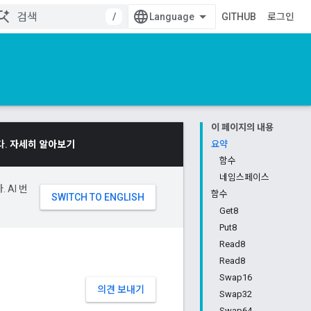
/
GITHUB
로그인
이 페이지의 내용
다.
자세히 알아보기
요약
함수
네임스페이스
 AI 번
함수
Get8
Put8
Read8
Read8
Swap16
의견 보내기
Swap32
Swap64