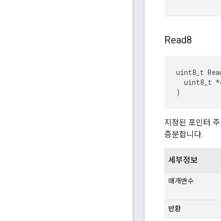
Read8
uint8_t Read
  uint8_t *
)
지정된 포인터 주
증분합니다.
세부정보
매개변수
반환