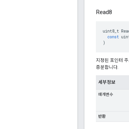
Read8
uint8_t
Rea
const
uin
)
지정된 포인터 주
증분합니다.
세부정보
매개변수
반환