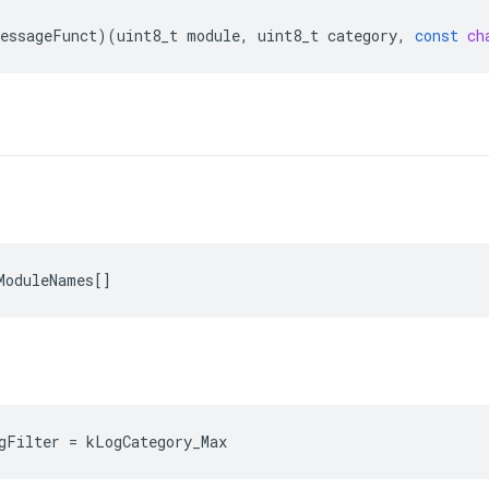
essageFunct
)(
uint8_t
module
,
uint8_t
category
,
const
ch
ModuleNames
[]
gFilter = kLogCategory_Max