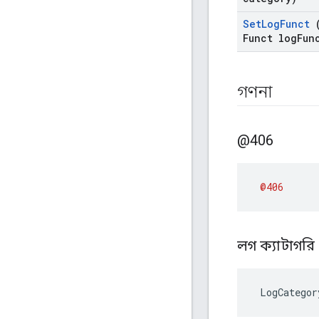
Set
Log
Funct
(
Funct log
Fun
গণনা
@406
@406
লগ ক্যাটাগরি
 LogCategor