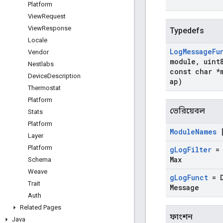
Platform
View
Request
View
Response
Typedefs
Locale
Log
Message
Fu
Vendor
module
,
uint
Nestlabs
const char *
Device
Description
ap)
Thermostat
Platform
ভেরিয়েবল
Stats
Platform
Module
Names
[
Layer
Platform
g
Log
Filter
= 
Max
Schema
Weave
g
Log
Funct
= D
Trait
Message
Auth
Related Pages
ফাংশন
Java