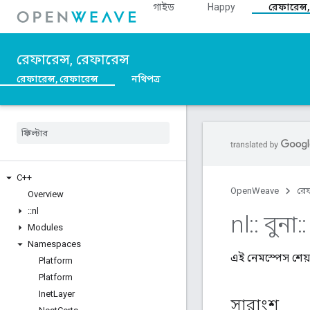
গাইড
Happy
রেফারেন্স,
রেফারেন্স, রেফারেন্স
রেফারেন্স, রেফারেন্স
নথিপত্র
C++
OpenWeave
রেফ
Overview
::
nl
nl
::
বুনা
::
Modules
Namespaces
এই নেমস্পেস শেয়া
Platform
Platform
Inet
Layer
সারাংশ