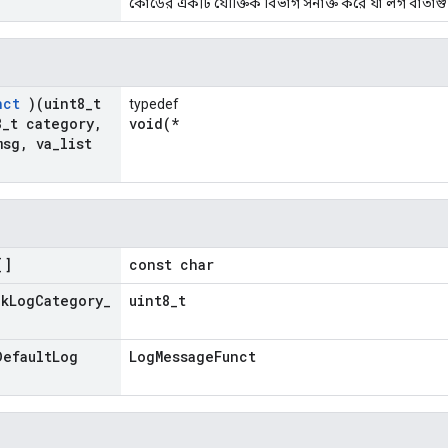
কোডের একটি যৌক্তিক বিভাগ সনাক্ত করে যা লগ বার্তাগ
nct
)(uint8
_
t
typedef
8
_
t category
,
void(*
msg
,
va
_
list
]
const char
k
Log
Category
_
uint8_t
efault
Log
LogMessageFunct