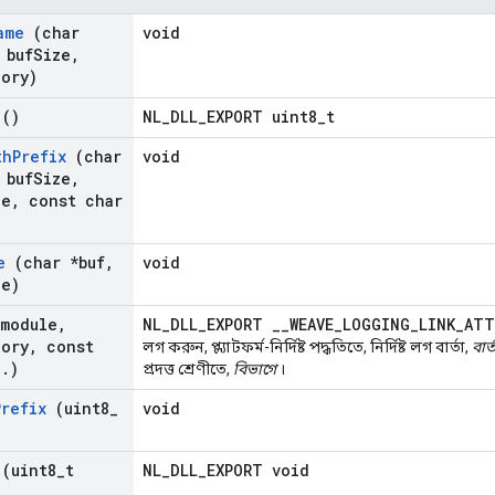
ame
(char
void
 buf
Size
,
gory)
()
NL_DLL_EXPORT uint8_t
th
Prefix
(char
void
 buf
Size
,
le
,
const char
e
(char *buf
,
void
le)
 module
,
NL_DLL_EXPORT __WEAVE_LOGGING_LINK_AT
gory
,
const
লগ করুন, প্ল্যাটফর্ম-নির্দিষ্ট পদ্ধতিতে, নির্দিষ্ট লগ বার্তা,
বার্
.
.
)
প্রদত্ত শ্রেণীতে,
বিভাগে
।
Prefix
(uint8
_
void
(uint8
_
t
NL_DLL_EXPORT void