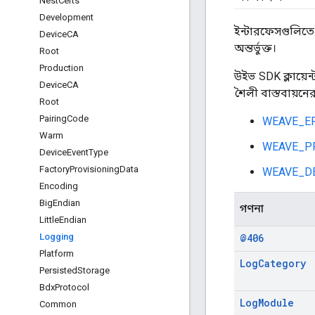
Nest
Certs
Development
ইন্টারফেসগুলিতে 
Device
CA
অন্তর্ভুক্ত।
Root
Production
উইভ SDK ক্লায়েন্ট
Device
CA
শৈলী বাস্তবায়নে
Root
Pairing
Code
WEAVE_E
Warm
WEAVE_P
Device
Event
Type
Factory
Provisioning
Data
WEAVE_DE
Encoding
Big
Endian
গণনা
Little
Endian
Logging
@406
Platform
Log
Category
Persisted
Storage
Bdx
Protocol
Log
Module
Common