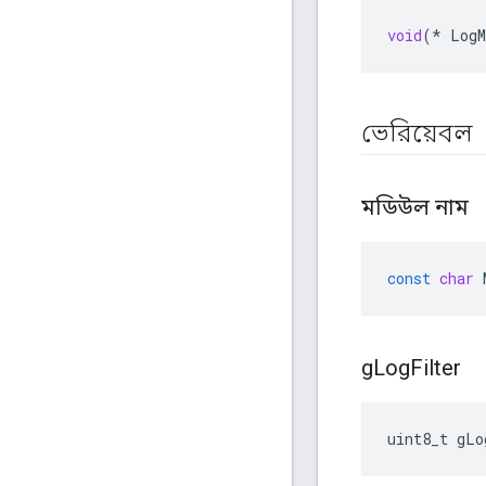
void
(
*
LogM
ভেরিয়েবল
মডিউল নাম
const
char
g
Log
Filter
uint8_t gLo