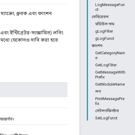
LogMessageFun
ct
ম্যাক্রো, ধ্রুবক এবং ফাংশন
ভেরিয়েবল
মডিউল নাম
gLogFilter
- এবং ইন্টিগ্রেটর-সংজ্ঞায়িত) লগিং
gLogFunct
ির মধ্যে যেকোনও দাবি করা হবে:
ফাংশন
GetCategoryNam
e
GetLogFilter
GetMessageWith
Prefix
GetModuleName
লগ
PrintMessagePre
fix
সেটলগফিল্টার
SetLogFunct
অন্তর্গত।