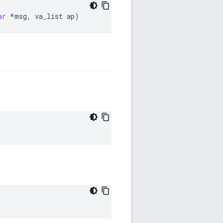
ar
*
msg
,
va_list
ap
)