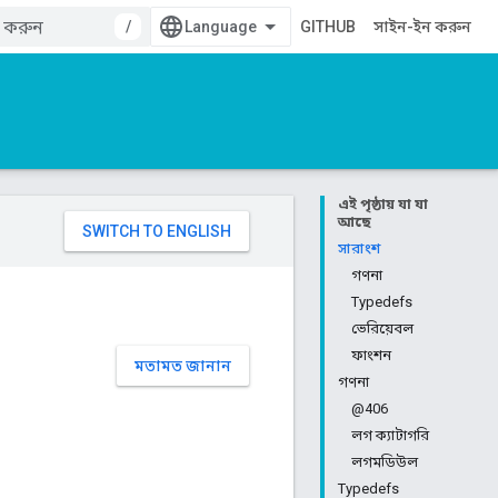
/
GITHUB
সাইন-ইন করুন
এই পৃষ্ঠায় যা যা
আছে
সারাংশ
গণনা
Typedefs
ভেরিয়েবল
ফাংশন
মতামত জানান
গণনা
@406
লগ ক্যাটাগরি
লগমডিউল
Typedefs