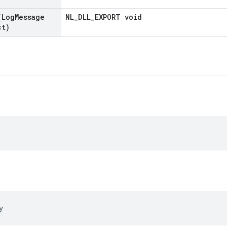
Log
Message
NL_DLL_EXPORT void
ct)
y