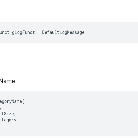
unct gLogFunct = DefaultLogMessage
Name
egoryName(



fSize,

tegory
