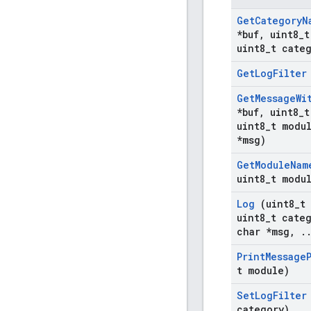
Get
Category
N
*buf
,
uint8
_
t
uint8
_
t cate
Get
Log
Filter
Get
Message
Wi
*buf
,
uint8
_
t
uint8
_
t modu
*msg)
Get
Module
Nam
uint8
_
t modu
Log
(uint8
_
t
uint8
_
t cate
char *msg
,
.
Print
Message
t module)
Set
Log
Filter
category)