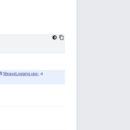
যই
WeaveLogging.cpp-
এ