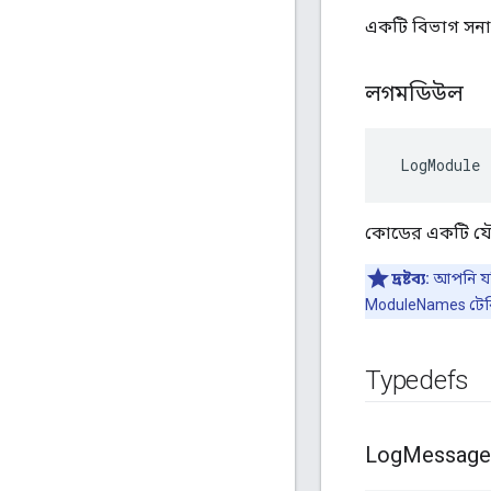
একটি বিভাগ সনাক্ত 
লগমডিউল
 LogModule
কোডের একটি যৌক্
দ্রষ্টব্য:
আপনি যদি
ModuleNames টে
Typedefs
Log
Message