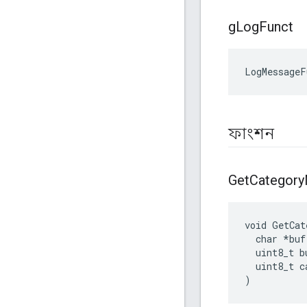
g
Log
Funct
LogMessageF
ফাংশন
Get
Category
void GetCat
  char *buf,
  uint8_t bu
  uint8_t ca
)