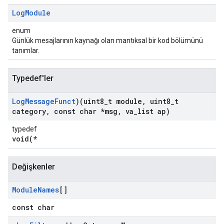
Log
Module
enum
Günlük mesajlarının kaynağı olan mantıksal bir kod bölümünü
tanımlar.
Typedef'ler
Log
Message
Funct
)(uint8
_
t module
,
uint8
_
t
category
,
const char *msg
,
va
_
list ap)
typedef
void(*
Değişkenler
Module
Names
[]
const char