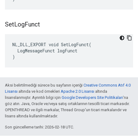
Set
Log
Funct
NL_DLL_EXPORT void SetLogFunct(

  LogMessageFunct logFunct

)
Aksi belirtilmediği sürece bu sayfanın içeriği
Creative Commons Atıf 4.0
Lisansı
altında ve kod örnekleri
Apache 2.0 Lisansı
altında
lisanslanmıştır. Ayrıntılı bilgi için
Google Developers Site Politikaları
'na
göz atın. Java, Oracle ve/veya satış ortaklarının tescilli ticari markasıdır.
OPENTHREAD ve ilgili markalar, Thread Group'un ticari markalarıdır ve
lisans altında kullanılmaktadır.
Son güncelleme tarihi: 2026-02-18 UTC.