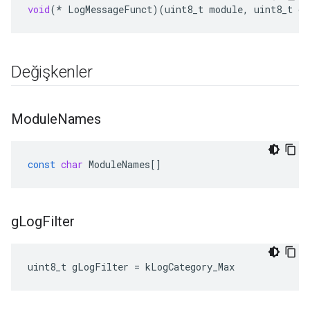
void
(
*
LogMessageFunct
)(
uint8_t
module
,
uint8_t
ca
Değişkenler
Module
Names
const
char
ModuleNames
[]
g
Log
Filter
uint8_t gLogFilter = kLogCategory_Max