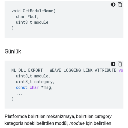
void GetModuleName(

  char *buf,

  uint8_t module

)
Günlük
NL_DLL_EXPORT
__WEAVE_LOGGING_LINK_ATTRIBUTE
void
uint8_t
module
,
uint8_t
category
,
const
char
*
msg
,
...
)
Platformda belirtilen mekanizmaya, belirtilen
category
kategorisindeki belirtilen modül,
module
için belirtilen