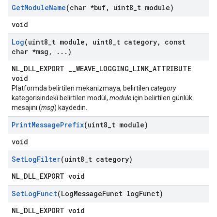
Get
Module
Name
(char *buf
,
uint8
_
t module)
void
Log
(uint8
_
t module
,
uint8
_
t category
,
const
char *msg
,
.
.
.
)
NL_DLL_EXPORT __WEAVE_LOGGING_LINK_ATTRIBUTE
void
Platformda belirtilen mekanizmaya, belirtilen
category
kategorisindeki belirtilen modül,
module
için belirtilen günlük
mesajını (
msg
) kaydedin.
Print
Message
Prefix
(uint8
_
t module)
void
Set
Log
Filter
(uint8
_
t category)
NL_DLL_EXPORT void
Set
Log
Funct
(Log
Message
Funct log
Funct)
NL_DLL_EXPORT void