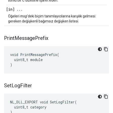
sonlu bir C dizesine işaret eden.
[in]
.
.
.
Öğeleri
msg
'deki biçim tanımlayıcılarına karşılık gelmesi
gereken değişkenli bağımsız değişken listesi.
Print
Message
Prefix
void PrintMessagePrefix(

  uint8_t module

)
Set
Log
Filter
NL_DLL_EXPORT void SetLogFilter(

  uint8_t category

)