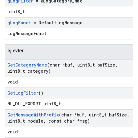
g
Log
Filter
= k
Log
Category
_
Max
uint8_t
g
Log
Funct
= Default
Log
Message
LogMessageFunct
İşlevler
Get
Category
Name
(char *buf
,
uint8
_
t buf
Size
,
uint8
_
t category)
void
Get
Log
Filter
()
NL_DLL_EXPORT uint8_t
Get
Message
With
Prefix
(char *buf
,
uint8
_
t buf
Size
,
uint8
_
t module
,
const char *msg)
void