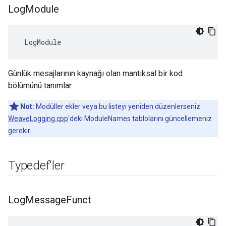
Log
Module
 LogModule
Günlük mesajlarının kaynağı olan mantıksal bir kod
bölümünü tanımlar.
Not:
Modüller ekler veya bu listeyi yeniden düzenlerseniz
WeaveLogging.cpp
'deki ModuleNames tablolarını güncellemeniz
gerekir.
Typedef'ler
Log
Message
Funct