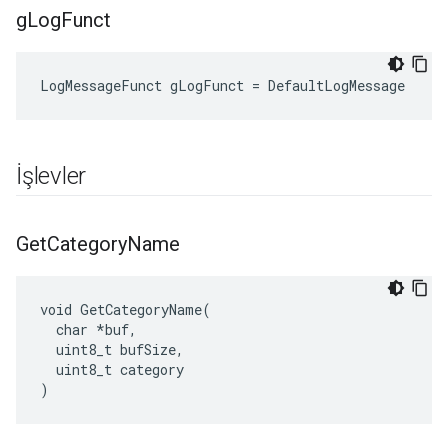
g
Log
Funct
LogMessageFunct gLogFunct = DefaultLogMessage
İşlevler
Get
Category
Name
void GetCategoryName(

  char *buf,

  uint8_t bufSize,

  uint8_t category

)