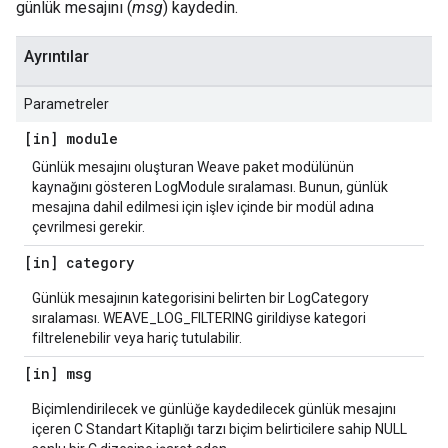
günlük mesajını (
msg
) kaydedin.
Ayrıntılar
Parametreler
[in] module
Günlük mesajını oluşturan Weave paket modülünün
kaynağını gösteren LogModule sıralaması. Bunun, günlük
mesajına dahil edilmesi için işlev içinde bir modül adına
çevrilmesi gerekir.
[in] category
Günlük mesajının kategorisini belirten bir LogCategory
sıralaması. WEAVE_LOG_FILTERING girildiyse kategori
filtrelenebilir veya hariç tutulabilir.
[in] msg
Biçimlendirilecek ve günlüğe kaydedilecek günlük mesajını
içeren C Standart Kitaplığı tarzı biçim belirticilere sahip NULL