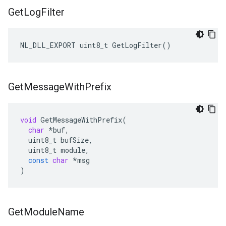
Get
Log
Filter
NL_DLL_EXPORT uint8_t GetLogFilter()
Get
Message
With
Prefix
void
GetMessageWithPrefix
(
char
*
buf
,
uint8_t
bufSize
,
uint8_t
module
,
const
char
*
msg
)
Get
Module
Name