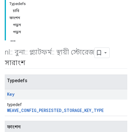
Typedefs
চাবি
ফাংশন
পড়ুন
পড়ুন
nl
::
বুনা
::
প্ল্যাটফর্ম
::
স্থায়ী স্টোরেজ
সারাংশ
Typedefs
Key
typedef
WEAVE_CONFIG_PERSISTED_STORAGE_KEY_TYPE
ফাংশন