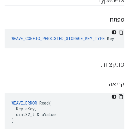
Typedefs
מפתח
WEAVE_CONFIG_PERSISTED_STORAGE_KEY_TYPE
 Key
פונקציות
קריאה
WEAVE_ERROR
 Read(

  Key aKey,

  uint32_t & aValue

)