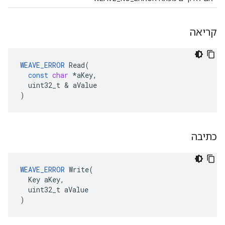
קריאה
WEAVE_ERROR
Read
(
const
char
*
aKey
,
uint32_t
&
aValue
)
כתיבה
WEAVE_ERROR
 Write(

  Key aKey,

  uint32_t aValue

)