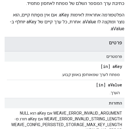
כתיבת ערך המספר השלם של מפתח לאחסון מתמיד.
הפלטפורמה אחראית לאימות aKey. אם אין מפַתח קיים, הוא
נוצר ומוקצה לו aValue. אחרת, כל ערך קיים של aKey יוחלף ב-
aValue.
פרטים
פרמטרים
[in] a
Key
מפתח לערך שמאוחסן באופן קבוע.
[in] a
Value
הערך.
החזרות
WEAVE_ERROR_INVALID_ARGUMENT אם aKey הוא NULL
WEAVE_ERROR_INVALID_STRING_LENGTH אם aKey חורג מ-
WEAVE_CONFIG_PERSISTED_STORAGE_MAX_KEY_LENGTH