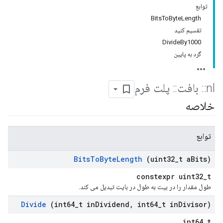
توابع
BitsToByteLength
تقسیم کنید
DivideBy1000
گرد به پایین
nl
::
بافت
::
پلت فرم
خلاصه
توابع
Bits
To
Byte
Length
(uint32
_
t a
Bits)
constexpr uint32_t
طول مقدار را در بیت به طول در بایت تبدیل می کند.
Divide
(int64
_
t in
Dividend
,
int64
_
t in
Divisor)
int64_t