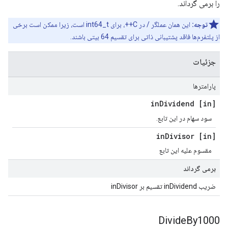
را برمی گرداند.
توجه:
این همان عملگر / در C++، برای int64_t است، زیرا ممکن است برخی
از پلتفرم‌ها فاقد پشتیبانی ذاتی برای تقسیم 64 بیتی باشند.
جزئیات
پارامترها
Dividend
[in] in
سود سهام در این تابع.
Divisor
[in] in
مقسوم علیه این تابع
برمی گرداند
ضریب inDividend تقسیم بر inDivisor
Divide
By1000