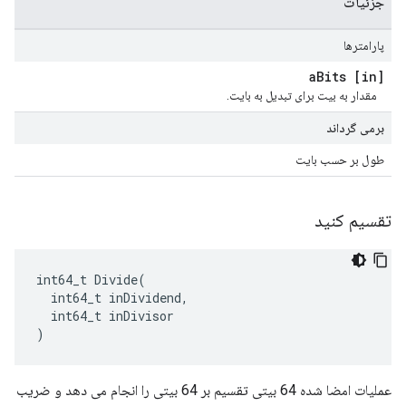
جزئیات
پارامترها
Bits
[in] a
مقدار به بیت برای تبدیل به بایت.
برمی گرداند
طول بر حسب بایت
تقسیم کنید
int64_t Divide(

  int64_t inDividend,

  int64_t inDivisor

)
عملیات امضا شده 64 بیتی تقسیم بر 64 بیتی را انجام می دهد و ضریب