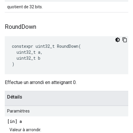
quotient de 32 bits.
Round
Down
constexpr
uint32_t
RoundDown
(
uint32_t
a
,
uint32_t
b
)
Effectue un arrondi en atteignant 0.
Détails
Paramètres
[in] a
Valeur à arrondir.