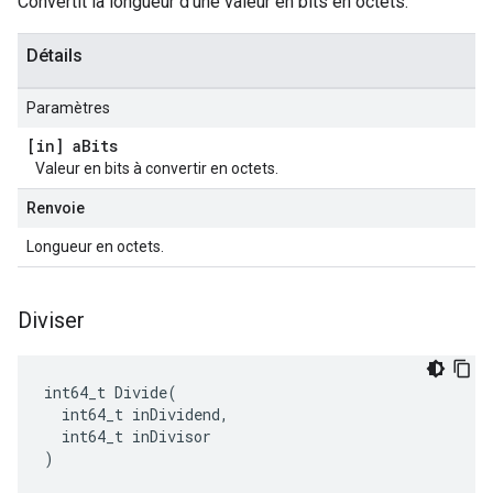
Convertit la longueur d'une valeur en bits en octets.
Détails
Paramètres
[in] a
Bits
Valeur en bits à convertir en octets.
Renvoie
Longueur en octets.
Diviser
int64_t Divide(

  int64_t inDividend,

  int64_t inDivisor

)