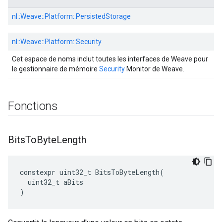
nl::
Weave::
Platform::
PersistedStorage
nl::
Weave::
Platform::
Security
Cet espace de noms inclut toutes les interfaces de Weave pour
le gestionnaire de mémoire
Security
Monitor de Weave.
Fonctions
Bits
To
Byte
Length
constexpr
uint32_t
BitsToByteLength
(
uint32_t
aBits
)