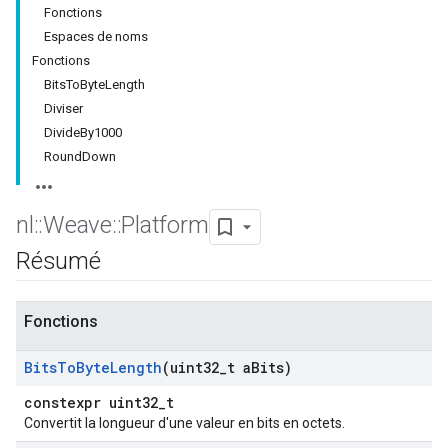
Fonctions
Espaces de noms
Fonctions
BitsToByteLength
Diviser
DivideBy1000
RoundDown
nl
::
Weave
::
Platform
Résumé
Fonctions
Bits
To
Byte
Length
(uint32
_
t a
Bits)
constexpr uint32_t
Convertit la longueur d'une valeur en bits en octets.