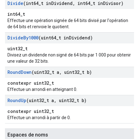
Divide
(int64
_
t in
Dividend
,
int64
_
t in
Divisor)
int64_t
Effectue une opération signée de 64 bits divisé par l'opération
de 64 bits et renvoie le quotient.
Divide
By1000
(uint64
_
t in
Dividend)
uint32_t
Divisez un dividende non signé de 64 bits par 1 000 pour obtenir
une valeur de 32 bits.
Round
Down
(uint32
_
t a
,
uint32
_
t b)
constexpr uint32_t
Effectue un arrondi en atteignant 0.
Round
Up
(uint32
_
t a
,
uint32
_
t b)
constexpr uint32_t
Effectue un arrondi à partir de 0.
Espaces de noms