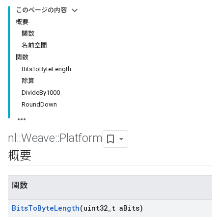
このページの内容
概要
関数
名前空間
関数
BitsToByteLength
除算
DivideBy1000
RoundDown
nl
::
Weave
::
Platform
概要
関数
Bits
To
Byte
Length
(uint32
_
t a
Bits)