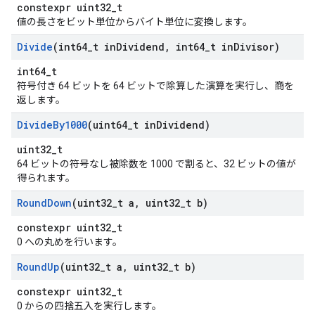
constexpr uint32_t
値の長さをビット単位からバイト単位に変換します。
Divide
(int64
_
t in
Dividend
,
int64
_
t in
Divisor)
int64_t
符号付き 64 ビットを 64 ビットで除算した演算を実行し、商を
返します。
Divide
By1000
(uint64
_
t in
Dividend)
uint32_t
64 ビットの符号なし被除数を 1000 で割ると、32 ビットの値が
得られます。
Round
Down
(uint32
_
t a
,
uint32
_
t b)
constexpr uint32_t
0 への丸めを行います。
Round
Up
(uint32
_
t a
,
uint32
_
t b)
constexpr uint32_t
0 からの四捨五入を実行します。