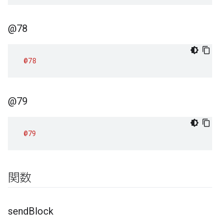
@78
@78
@79
@79
関数
send
Block