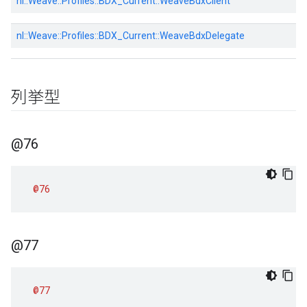
nl::
Weave::
Profiles::
BDX_Current::
WeaveBdxClient
nl::
Weave::
Profiles::
BDX_Current::
WeaveBdxDelegate
列挙型
@76
@76
@77
@77