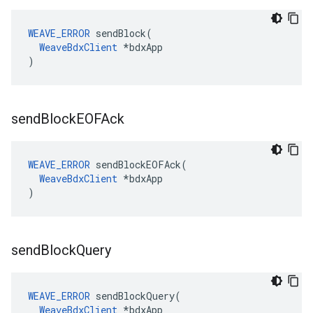
WEAVE_ERROR
 sendBlock(

WeaveBdxClient
 *bdxApp

)
send
Block
EOFAck
WEAVE_ERROR
 sendBlockEOFAck(

WeaveBdxClient
 *bdxApp

)
send
Block
Query
WEAVE_ERROR
 sendBlockQuery(

WeaveBdxClient
 *bdxApp
