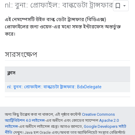
nl
::
বুনা
::
প্রোফাইল
::
বাল্কডেটা ট্রান্সফার
এই নেমস্পেসটি উইভ বাল্ক ডেটা ট্রান্সফার (বিডিএক্স)
প্রোফাইলের জন্য ওয়েভ-এর মধ্যে সমস্ত ইন্টারফেস অন্তর্ভুক্ত
করে।
সারসংক্ষেপ
ক্লাস
nl:: বুনন:: প্রোফাইল:: বাল্কডেটা ট্রান্সফার:: BdxDelegate
অন্য কিছু উল্লেখ করা না থাকলে, এই পৃষ্ঠার কন্টেন্ট
Creative Commons
অ্যাট্রিবিউশন 4.0 লাইসেন্স
-এর অধীনে এবং কোডের স্যাম্পেল
Apache 2.0
লাইসেন্স
-এর অধীনে লাইসেন্স প্রাপ্ত। আরও জানতে,
Google Developers সাইট
নীতি
দেখুন। Java হল Oracle এবং/অথবা তার অ্যাফিলিয়েট সংস্থার রেজিস্টার্ড