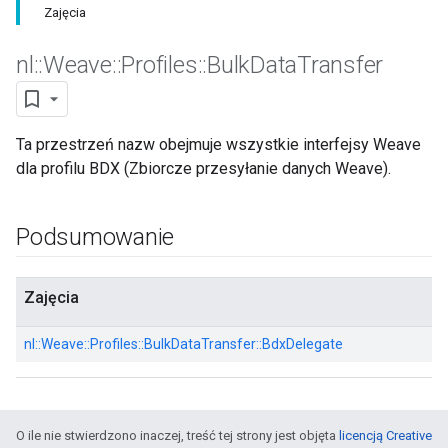
Zajęcia
nl
::
Weave
::
Profiles
::
Bulk
Data
Transfer
Ta przestrzeń nazw obejmuje wszystkie interfejsy Weave
dla profilu BDX (Zbiorcze przesyłanie danych Weave).
Podsumowanie
Zajęcia
nl::
Weave::
Profiles::
BulkDataTransfer::
BdxDelegate
O ile nie stwierdzono inaczej, treść tej strony jest objęta
licencją Creative