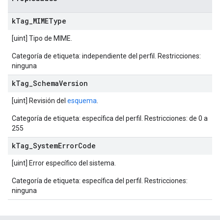
k
Tag
_
MIMEType
[uint] Tipo de MIME.
Categoría de etiqueta: independiente del perfil. Restricciones:
ninguna
k
Tag
_
Schema
Version
[uint] Revisión del
esquema
.
Categoría de etiqueta: específica del perfil. Restricciones: de 0 a
255
k
Tag
_
System
Error
Code
[uint] Error específico del sistema.
Categoría de etiqueta: específica del perfil. Restricciones:
ninguna