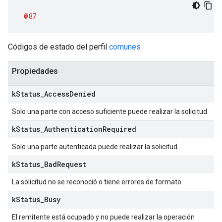
@87
Códigos de estado del perfil
comunes
Propiedades
k
Status
_
Access
Denied
Solo una parte con acceso suficiente puede realizar la solicitud.
k
Status
_
Authentication
Required
Solo una parte autenticada puede realizar la solicitud.
k
Status
_
Bad
Request
La solicitud no se reconoció o tiene errores de formato.
k
Status
_
Busy
El remitente está ocupado y no puede realizar la operación