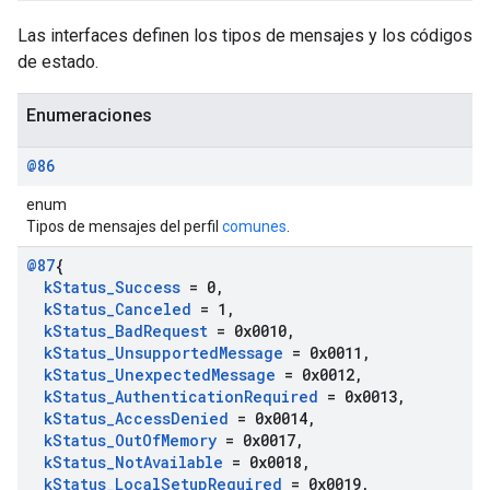
Las interfaces definen los tipos de mensajes y los códigos
de estado.
Enumeraciones
@86
enum
Tipos de mensajes del perfil
comunes
.
@87
{
k
Status
_
Success
= 0
,
k
Status
_
Canceled
= 1
,
k
Status
_
Bad
Request
= 0x0010
,
k
Status
_
Unsupported
Message
= 0x0011
,
k
Status
_
Unexpected
Message
= 0x0012
,
k
Status
_
Authentication
Required
= 0x0013
,
k
Status
_
Access
Denied
= 0x0014
,
k
Status
_
Out
Of
Memory
= 0x0017
,
k
Status
_
Not
Available
= 0x0018
,
k
Status
_
Local
Setup
Required
= 0x0019
,