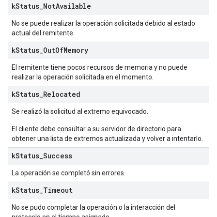
k
Status
_
Not
Available
No se puede realizar la operación solicitada debido al estado
actual del remitente.
k
Status
_
Out
Of
Memory
El remitente tiene pocos recursos de memoria y no puede
realizar la operación solicitada en el momento.
k
Status
_
Relocated
Se realizó la solicitud al extremo equivocado.
El cliente debe consultar a su servidor de directorio para
obtener una lista de extremos actualizada y volver a intentarlo.
k
Status
_
Success
La operación se completó sin errores.
k
Status
_
Timeout
No se pudo completar la operación o la interacción del