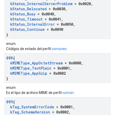
k
Status
_
Internal
Server
Problem
= 0x0020
,
k
Status
_
Relocated
= 0x0030
,
k
Status
_
Busy
= 0x0040
,
k
Status
_
Timeout
= 0x0041
,
k
Status
_
Internal
Error
= 0x0050
,
k
Status
_
Continue
= 0x0090
}
enum
Códigos de estado del perfil
comunes
@88
{
k
MIMEType
_
App
Octet
Stream
= 0x0000
,
k
MIMEType
_
Text
Plain
= 0x0001
,
k
MIMEType
_
App
Gzip
= 0x0002
}
enum
Es el tipo de archivo MIME de perfil
común
.
@89
{
k
Tag
_
System
Error
Code
= 0x0001
,
k
Tag
_
Schema
Version
= 0x0002
,