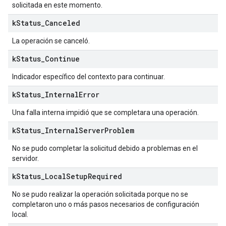
solicitada en este momento.
k
Status
_
Canceled
La operación se canceló.
k
Status
_
Continue
Indicador específico del contexto para continuar.
k
Status
_
Internal
Error
Una falla interna impidió que se completara una operación.
k
Status
_
Internal
Server
Problem
No se pudo completar la solicitud debido a problemas en el
servidor.
k
Status
_
Local
Setup
Required
No se pudo realizar la operación solicitada porque no se
completaron uno o más pasos necesarios de configuración
local.