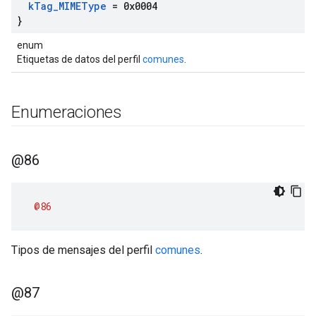
k
Tag
_
MIMEType
= 0x0004
}
enum
Etiquetas de datos del perfil
comunes
.
Enumeraciones
@86
@86
Tipos de mensajes del perfil
comunes
.
@87