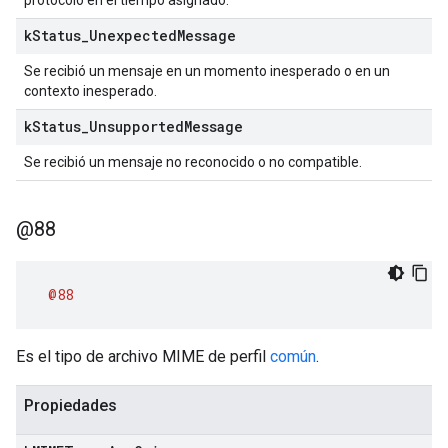
protocolo en el tiempo asignado.
k
Status
_
Unexpected
Message
Se recibió un mensaje en un momento inesperado o en un
contexto inesperado.
k
Status
_
Unsupported
Message
Se recibió un mensaje no reconocido o no compatible.
@88
@88
Es el tipo de archivo MIME de perfil
común
.
Propiedades