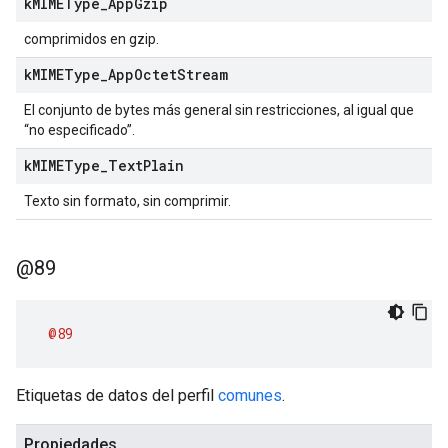
k
MIMEType
_
App
Gzip
comprimidos en gzip.
k
MIMEType
_
App
Octet
Stream
El conjunto de bytes más general sin restricciones, al igual que
“no especificado”.
k
MIMEType
_
Text
Plain
Texto sin formato, sin comprimir.
@89
@89
Etiquetas de datos del perfil
comunes
.
Propiedades