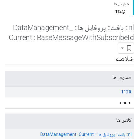
شمارش ها
@112
nl
::
بافت
::
پروفایل ها
::
Data
_
Management
Current
::
Base
Message
With
Subscribe
Id
خلاصه
شمارش ها
@112
enum
کلاس ها
nl:: بافت:: پروفایل ها:: DataManagement_Current::