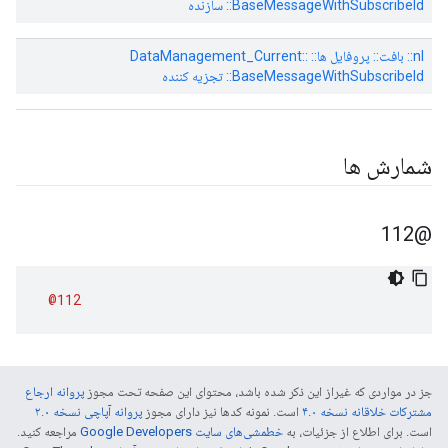
BaseMessageWithSubscribeId:: سازنده
nl:: بافت:: پروفایل ها:: DataManagement_Current::
BaseMessageWithSubscribeId:: تجزیه کننده
شمارش ها
@112
@112
جز در مواردی که غیراز این ذکر شده باشد، محتوای این صفحه تحت مجوز
پروانه ارجاع
مشترکات خلاقانه نسخه ۴.۰
است. نمونه کدها نیز دارای مجوز
پروانه آپاچی نسخه ۲.۰
است. برای اطلاع از جزئیات، به
خطمشی‌های سایت Google Developers‏
مراجعه کنید.