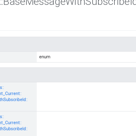
::
Base
Message
With
Subscribe
I
enum
s::
_Current::
SubscribeId::
s::
_Current::
SubscribeId::