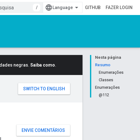
/
GITHUB
FAZER LOGIN
Nesta página
idades negras.
Saiba como
.
Resumo
Enumerações
Classes
Enumerações
@112
ENVIE COMENTÁRIOS