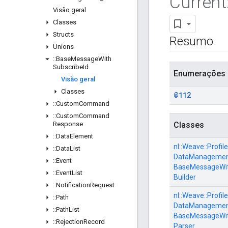
Current
Visão geral
Classes
Structs
Resumo
Unions
::
Base
Message
With
Subscribe
Id
Enumerações
Visão geral
Classes
@112
::
Custom
Command
::
Custom
Command
Response
Classes
::
Data
Element
nl::
Weave::
Profile
::
Data
List
DataManagement
::
Event
BaseMessageWith
::
Event
List
Builder
::
Notification
Request
nl::
Weave::
Profile
::
Path
DataManagement
::
Path
List
BaseMessageWith
::
Rejection
Record
Parser