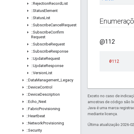
::
Rejection
Record
List
::
Status
Element
::
Status
List
Enumeraçõ
::
Subscribe
Cancel
Request
::
Subscribe
Confirm
Request
@112
::
Subscribe
Request
::
Subscribe
Response
::
Update
Request
@112
::
Update
Response
::
Version
List
::
Data
Management
_
Legacy
::
Device
Control
::
Device
Description
Exceto no caso de indicaç
::
Echo
_
Next
amostras de código são l
Java é uma marca registra
::
Fabric
Provisioning
mediante licença.
::
Heartbeat
::
Network
Provisioning
Última atualização 2026-0
::
Security