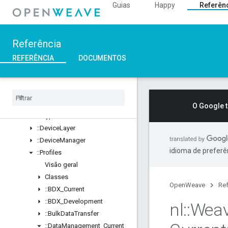
Guias
Happy
Referên
::ArgParser
::Ble
::Inet
Referência
::Weave
Visão geral
REFERÊNCIA
DOCUMENTOS
Classes
Structs
Unions
::
ASN1
O Google 
::
Crypto
::
Device
Layer
::
Device
Manager
idioma de preferê
::
Profiles
Visão geral
Classes
OpenWeave
Ref
::
BDX
_
Current
::
BDX
_
Development
nl
::
Wea
::
Bulk
Data
Transfer
::
Data
Management
_
Current