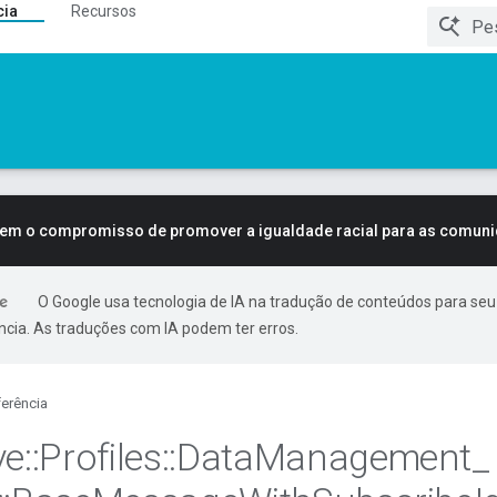
cia
Recursos
tem o compromisso de promover a igualdade racial para as comun
O Google usa tecnologia de IA na tradução de conteúdos para seu
ncia. As traduções com IA podem ter erros.
erência
ve
::
Profiles
::
Data
Management
_