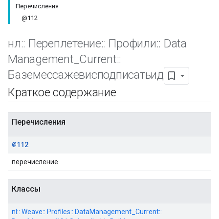
Перечисления
@112
нл
::
Переплетение
::
Профили
::
Data
Management
_
Current
::
Баземессажевисподписатьид
Краткое содержание
Id
Перечисления
@112
перечисление
Классы
nl:: Weave:: Profiles:: DataManagement_Current::