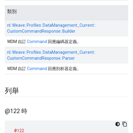
類別
nl::
Weave::
Profiles::
DataManagement_Current::
CustomCommandResponse::
Builder
WDM 自訂
Command
回應編碼器定義。
nl::
Weave::
Profiles::
DataManagement_Current::
CustomCommandResponse::
Parser
WDM 自訂
Command
回應剖析器定義。
列舉
@122 時
@122