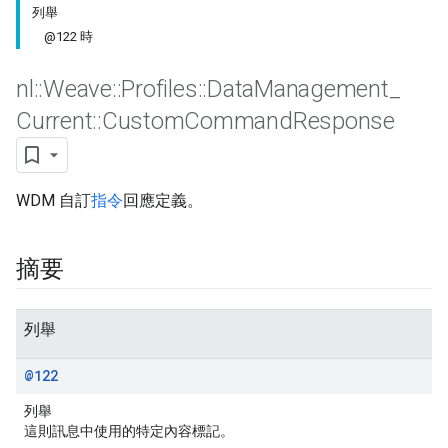
列舉
@122 時
nl
::
Weave
::
Profiles
::
Data
Management
_
Current
::
Custom
Command
Response
WDM 自訂
指令
回應定義。
摘要
Id
列舉
@122
列舉
這則訊息中使用的特定內容標記。