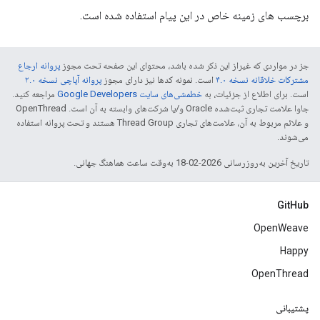
برچسب های زمینه خاص در این پیام استفاده شده است.
جز در مواردی که غیراز این ذکر شده باشد، محتوای این صفحه تحت مجوز
پروانه ارجاع
مشترکات خلاقانه نسخه ۴.۰
است. نمونه کدها نیز دارای مجوز
پروانه آپاچی نسخه ۲.۰
است. برای اطلاع از جزئیات، به
خطمشی‌های سایت Google Developers‏
مراجعه کنید.
جاوا علامت تجاری ثبت‌شده Oracle و/یا شرکت‌های وابسته به آن است. ‫OpenThread
و علائم مربوط به آن، علامت‌های تجاری Thread Group هستند و تحت پروانه استفاده
می‌شوند.
تاریخ آخرین به‌روزرسانی 2026-02-18 به‌وقت ساعت هماهنگ جهانی.
GitHub
OpenWeave
Happy
OpenThread
پشتیبانی