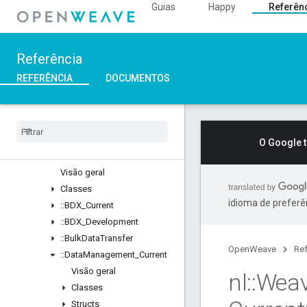
Guias
Happy
Referên
::Weave
Visão geral
Classes
Referência
Structs
Unions
REFERÊNCIA
DOCUMENTOS
::ASN1
::
Crypto
::
Device
Layer
::
Device
Manager
O Google 
::
Profiles
Visão geral
Classes
idioma de preferê
::
BDX
_
Current
::
BDX
_
Development
::
Bulk
Data
Transfer
OpenWeave
Ref
::
Data
Management
_
Current
Visão geral
nl
::
Wea
Classes
Structs