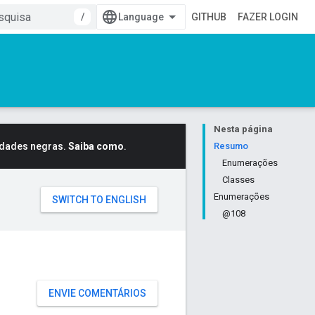
/
GITHUB
FAZER LOGIN
Nesta página
idades negras.
Saiba como
.
Resumo
Enumerações
Classes
Enumerações
@108
ENVIE COMENTÁRIOS