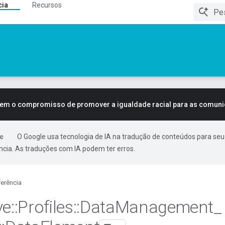
cia
Recursos
tem o compromisso de promover a igualdade racial para as comun
O Google usa tecnologia de IA na tradução de conteúdos para seu
ncia. As traduções com IA podem ter erros.
erência
ve
::
Profiles
::
Data
Management
_