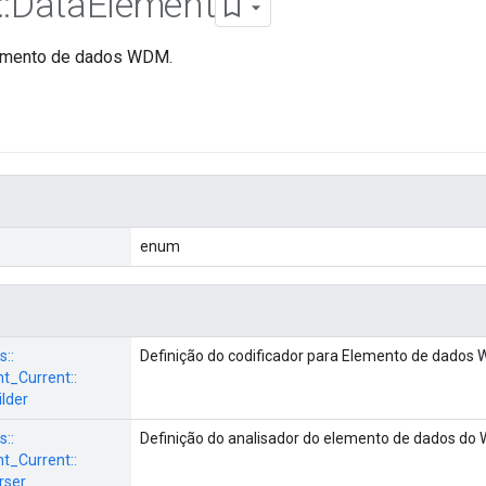
::
Data
Element
lemento de dados WDM.
enum
s::
Definição do codificador para Elemento de dados
_Current::
ilder
s::
Definição do analisador do elemento de dados do
_Current::
rser