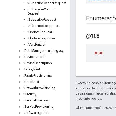
::
Subscribe
Cancel
Request
::
Subscribe
Confirm
Request
Enumeraçõ
::
Subscribe
Request
::
Subscribe
Response
::
Update
Request
@108
::
Update
Response
::
Version
List
::
Data
Management
_
Legacy
@108
::
Device
Control
::
Device
Description
::
Echo
_
Next
::
Fabric
Provisioning
::
Heartbeat
Exceto no caso de indicaç
::
Network
Provisioning
amostras de código são l
Java é uma marca registra
::
Security
mediante licença.
::
Service
Directory
::
Service
Provisioning
Última atualização 2026-0
::
Software
Update