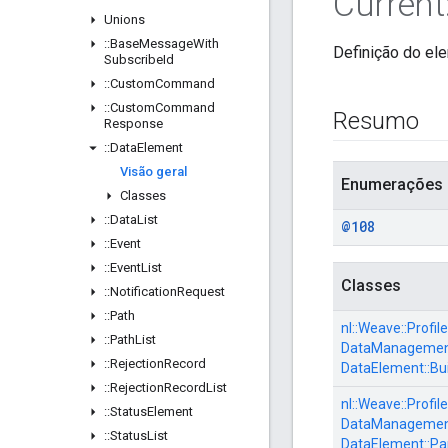
Current
Unions
::
Base
Message
With
Definição do e
Subscribe
Id
::
Custom
Command
::
Custom
Command
Resumo
Response
::
Data
Element
Visão geral
Enumerações
Classes
::
Data
List
@108
::
Event
::
Event
List
Classes
::
Notification
Request
::
Path
nl::
Weave::
Profile
::
Path
List
DataManagement
::
Rejection
Record
DataElement::
Bu
::
Rejection
Record
List
nl::
Weave::
Profile
::
Status
Element
DataManagement
::
Status
List
DataElement::
Pa