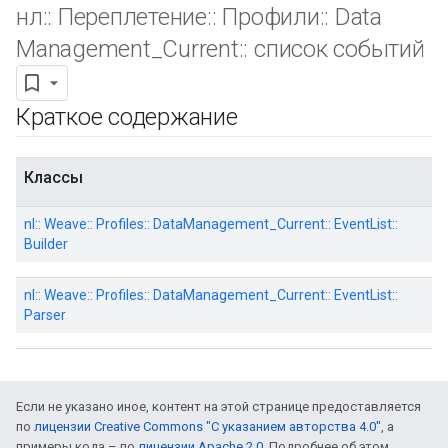
нл
::
Переплетение
::
Профили
::
Data
Management
_
Current
::
список событий
Краткое содержание
Классы
nl:: Weave:: Profiles:: DataManagement_Current:: EventList::
Builder
nl:: Weave:: Profiles:: DataManagement_Current:: EventList::
Parser
Если не указано иное, контент на этой странице предоставляется
по
лицензии Creative Commons "С указанием авторства 4.0"
, а
примеры кода – по
лицензии Apache 2.0
. Подробнее об этом