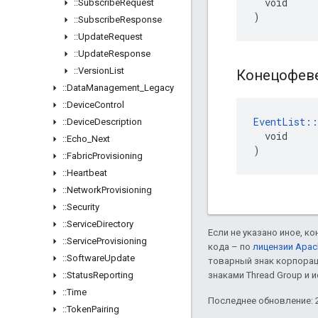
  void

::
Subscribe
Request
)
::
Subscribe
Response
::
Update
Request
::
Update
Response
::
Version
List
Конецофев
::
Data
Management
_
Legacy
::
Device
Control
EventList::
::
Device
Description
  void

::
Echo
_
Next
)
::
Fabric
Provisioning
::
Heartbeat
::
Network
Provisioning
::
Security
::
Service
Directory
Если не указано иное, к
::
Service
Provisioning
кода – по
лицензии Apac
::
Software
Update
товарный знак корпорац
::
Status
Reporting
знаками Thread Group и 
::
Time
Последнее обновление: 2
::
Token
Pairing