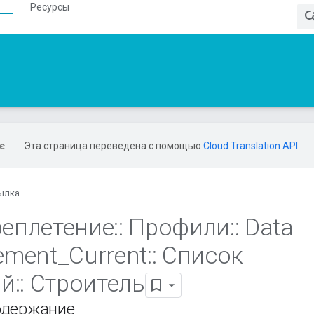
Ресурсы
Эта страница переведена с помощью
Cloud Translation API
.
ылка
еплетение
::
Профили
::
Data
ement
_
Current
::
Список
ий
::
Строитель
одержание