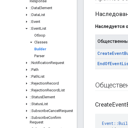
Response
::
Data
Element
Наследова
::
Data
List
::
Event
Наследуется о
::
Event
List
Обзор
Общественны
Classes
Builder
Create
Event
B
Parser
::
Notification
Request
End
Of
Event
Li
::
Path
::
Path
List
::
Rejection
Record
Обществе
::
Rejection
Record
List
::
Status
Element
Create
Event
::
Status
List
::
Subscribe
Cancel
Request
::
Subscribe
Confirm
Request
Event::Buil