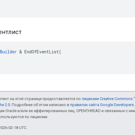
ентлист
Builder
 & EndOfEventList(

онтент на этой странице предоставляется по
лицензии Creative Commons "
he 2.0
. Подробнее об этом написано в
правилах сайта Google Developers
ии Oracle и/или ее аффилированных лиц. OPENTHREAD и связанные с н
используются по лицензии.
026-02-18 UTC.