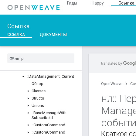
Гиды
Happy
Ссылка
::ASN1
::Crypto
::DeviceLayer
Ссылка
::DeviceManager
::Profiles
ССЫЛКА
ДОКУМЕНТЫ
Обзор
Classes
::
BDX
_
Current
::
BDX
_
Development
::
Bulk
Data
Transfer
::
Data
Management
_
Current
Обзор
OpenWeave
Сс
Classes
нл
::
Пер
Structs
Unions
Manag
::
Base
Message
With
Subscribe
Id
событ
::
Custom
Command
Краткое с
::
Custom
Command