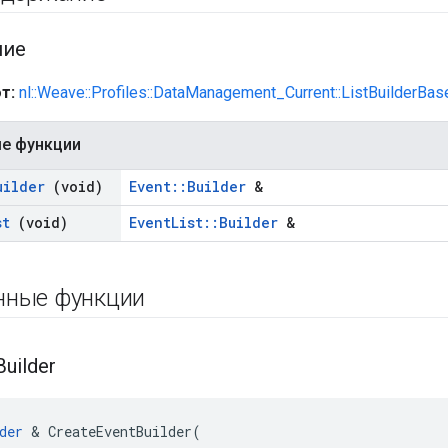
ние
т:
nl::Weave::Profiles::DataManagement_Current::ListBuilderBas
е функции
uilder
(void)
Event::Builder
&
st
(void)
EventList::Builder
&
нные функции
Builder
der
 & CreateEventBuilder(
