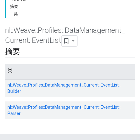
摘要
类
nl
::
Weave
::
Profiles
::
Data
Management
_
Current
::
Event
List
摘要
类
nl::
Weave::
Profiles::
DataManagement_Current::
EventList::
Builder
nl::
Weave::
Profiles::
DataManagement_Current::
EventList::
Parser