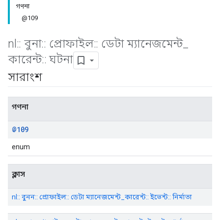
গণনা
@109
nl
::
বুনা
::
প্রোফাইল
::
ডেটা ম্যানেজমেন্ট
_
কারেন্ট
::
ঘটনা
Id
সারাংশ
গণনা
@109
enum
ক্লাস
nl:: বুনন:: প্রোফাইল:: ডেটা ম্যানেজমেন্ট_কারেন্ট:: ইভেন্ট:: নির্মাতা