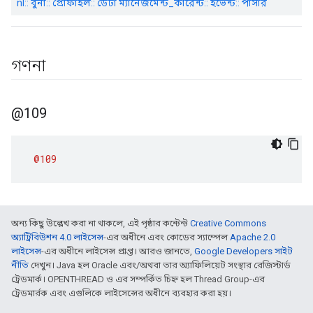
nl:: বুনা:: প্রোফাইল:: ডেটা ম্যানেজমেন্ট_কারেন্ট:: ইভেন্ট:: পার্সার
গণনা
@109
@109
অন্য কিছু উল্লেখ করা না থাকলে, এই পৃষ্ঠার কন্টেন্ট
Creative Commons
অ্যাট্রিবিউশন 4.0 লাইসেন্স
-এর অধীনে এবং কোডের স্যাম্পেল
Apache 2.0
লাইসেন্স
-এর অধীনে লাইসেন্স প্রাপ্ত। আরও জানতে,
Google Developers সাইট
নীতি
দেখুন। Java হল Oracle এবং/অথবা তার অ্যাফিলিয়েট সংস্থার রেজিস্টার্ড
ট্রেডমার্ক। OPENTHREAD ও এর সম্পর্কিত চিহ্ন হল Thread Group-এর
ট্রেডমার্রক এবং এগুলিকে লাইসেন্সের অধীনে ব্যবহার করা হয়।