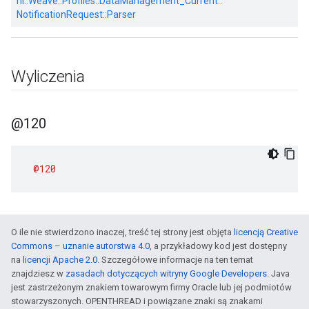
nl::
Weave::
Profiles::
DataManagement_Current::
NotificationRequest::
Parser
Wyliczenia
@120
@120
O ile nie stwierdzono inaczej, treść tej strony jest objęta
licencją Creative
Commons – uznanie autorstwa 4.0
, a przykładowy kod jest dostępny
na
licencji Apache 2.0
. Szczegółowe informacje na ten temat
znajdziesz w
zasadach dotyczących witryny Google Developers
. Java
jest zastrzeżonym znakiem towarowym firmy Oracle lub jej podmiotów
stowarzyszonych. OPENTHREAD i powiązane znaki są znakami