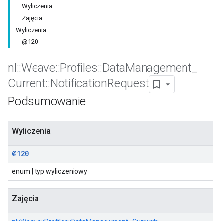
Wyliczenia
Zajęcia
Wyliczenia
@120
nl
::
Weave
::
Profiles
::
Data
Management
_
Current
::
Notification
Request
Id
Podsumowanie
Wyliczenia
@120
enum | typ wyliczeniowy
Zajęcia