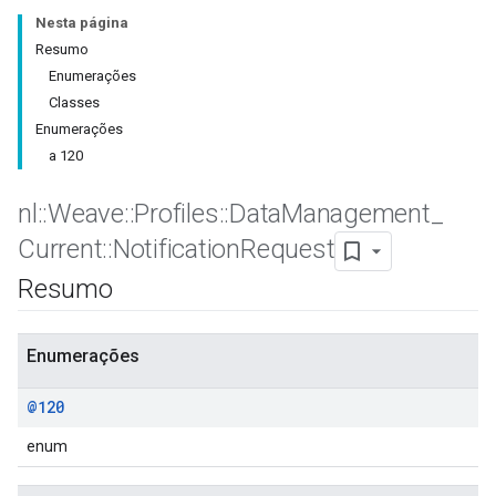
Nesta página
Resumo
Enumerações
Classes
Enumerações
a 120
nl
::
Weave
::
Profiles
::
Data
Management
_
Current
::
Notification
Request
Id
Resumo
Enumerações
@120
enum