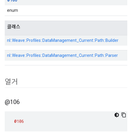
enum
클래스
nl::
Weave::
Profiles::
DataManagement_Current::
Path::
Builder
nl::
Weave::
Profiles::
DataManagement_Current::
Path::
Parser
열거
@106
@106