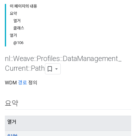
이 페이지의 내용
요약
열거
클래스
열거
@106
nl
::
Weave
::
Profiles
::
Data
Management
_
Current
::
Path
WDM
경로
정의
Id
요약
열거
@106