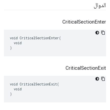
الدوال
Critical
Section
Enter
void CriticalSectionEnter(

  void

)
Critical
Section
Exit
void CriticalSectionExit(

  void

)