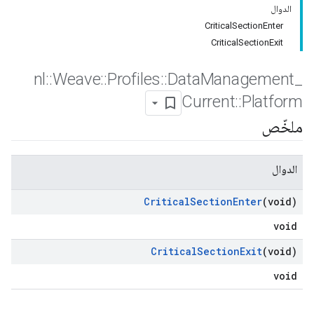
الدوال
CriticalSectionEnter
CriticalSectionExit
nl
::
Weave
::
Profiles
::
Data
Management
_
Current
::
Platform
ملخّص
الدوال
Critical
Section
Enter
(void)
void
Critical
Section
Exit
(void)
void