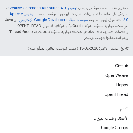
محتوى هذه الصفحة مرخّص بموجب
ترخيص Creative Commons Attribution 4.0‏
ما
لم يُنصّ على خلاف ذلك، وعيّنات التعليمات البرمجية مرخّصة بموجب
ترخيص Apache
2.0‏
. للتفاصيل، يُرجى مراجعة
سياسات موقع Google Developers الإلكتروني
. إنّ Java
هي علامة تجارية مسجَّلة لشركة Oracle و/أو شركائها التابعين. ‫OPENTHREAD
والعلامات التجارية ذات الصلة هي علامات تجارية مسجّلة تابعة لشركة Thread Group
ويتم استخدامها بموجب ترخيص.
تاريخ التعديل الأخير: 2026-02-18 (حسب التوقيت العالمي المتفَّق عليه)
GitHub
OpenWeave
Happy
OpenThread
الدعم
الأخطاء وطلبات الميزات
Google Groups