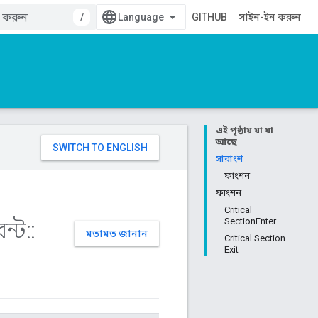
/
GITHUB
সাইন-ইন করুন
এই পৃষ্ঠায় যা যা
আছে
সারাংশ
ফাংশন
ফাংশন
Critical
ন্ট
::
SectionEnter
মতামত জানান
Critical Section
Exit