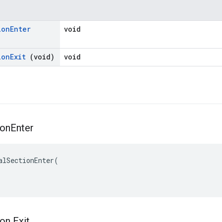
ion
Enter
void
ion
Exit
(void)
void
ion
Enter
alSectionEnter(

ion Exit