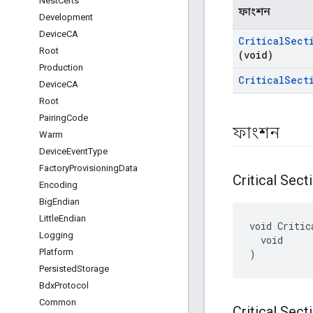
Nest
Certs
ফাংশন
Development
Device
CA
Critical
Sect
Root
(void)
Production
Critical
Sect
Device
CA
Root
Pairing
Code
ফাংশন
Warm
Device
Event
Type
Factory
Provisioning
Data
Critical Sect
Encoding
Big
Endian
Little
Endian
void Critic
Logging
  void

Platform
)
Persisted
Storage
Bdx
Protocol
Common
Critical Sect