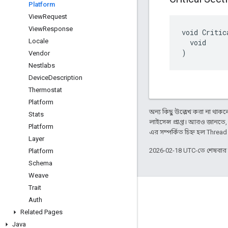
Platform
View
Request
View
Response
void Critic
Locale
  void

)
Vendor
Nestlabs
Device
Description
Thermostat
Platform
অন্য কিছু উল্লেখ করা না থাকলে,
Stats
লাইসেন্স প্রাপ্ত। আরও জানতে
Platform
এর সম্পর্কিত চিহ্ন হল Threa
Layer
2026-02-18 UTC-তে শেষবা
Platform
Schema
Weave
Trait
GitHub
Auth
OpenWeave
Related Pages
Java
Happy