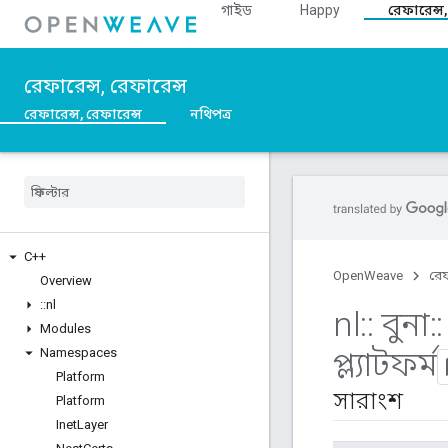
গাইড
Happy
রেফারেন্স,
রেফারেন্স, রেফারেন্স
রেফারেন্স, রেফারেন্স
নথিপত্র
C++
OpenWeave
রেফ
Overview
::
nl
nl
::
বুনা
::
Modules
প্ল্যাটফর্ম
Namespaces
Platform
সারাংশ
Platform
Inet
Layer