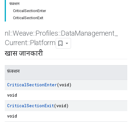
फ़ंक्शन
CriticalSectionEnter
CriticalSectionExit
nl
::
Weave
::
Profiles
::
Data
Management
_
Current
::
Platform
खास जानकारी
फ़ंक्शन
Critical
Section
Enter
(void)
void
Critical
Section
Exit
(void)
void