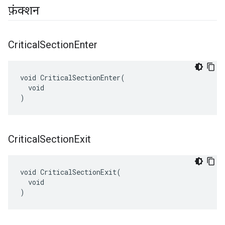
फ़ंक्शन
Critical
Section
Enter
void CriticalSectionEnter(

  void

)
Critical
Section
Exit
void CriticalSectionExit(

  void

)