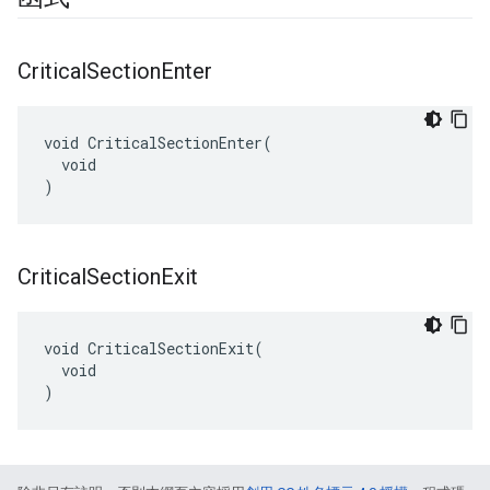
Critical
Section
Enter
void CriticalSectionEnter(

  void

)
Critical
Section
Exit
void CriticalSectionExit(

  void

)