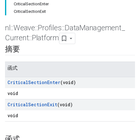
CriticalSectionEnter
CriticalSectionExit
nl
::
Weave
::
Profiles
::
Data
Management
_
Current
::
Platform
摘要
函式
Critical
Section
Enter
(void)
void
Critical
Section
Exit
(void)
void
函式