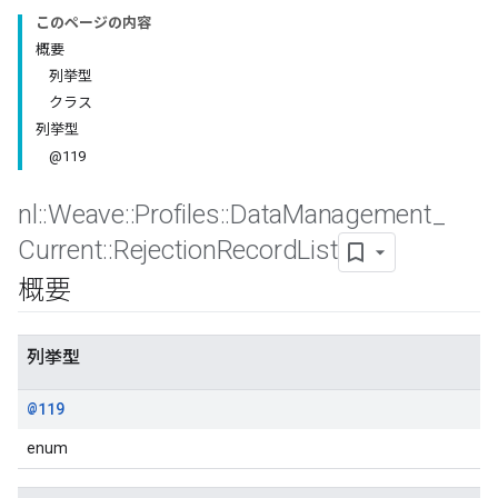
このページの内容
概要
列挙型
クラス
列挙型
@119
nl
::
Weave
::
Profiles
::
Data
Management
_
Current
::
Rejection
Record
List
概要
Id
列挙型
@119
enum