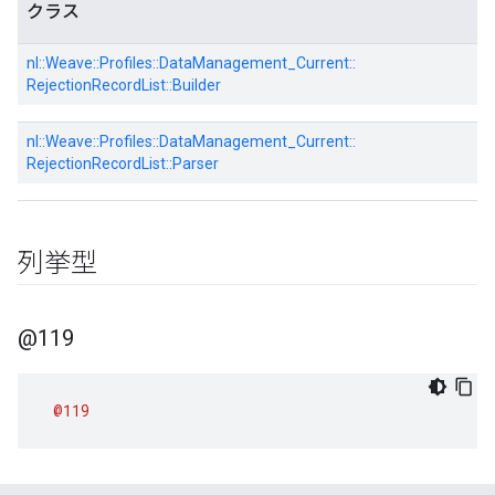
クラス
nl::
Weave::
Profiles::
DataManagement_Current::
RejectionRecordList::
Builder
nl::
Weave::
Profiles::
DataManagement_Current::
RejectionRecordList::
Parser
列挙型
@119
@119