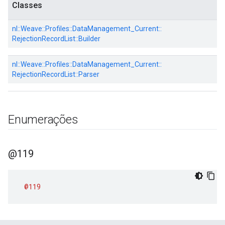
Classes
nl::
Weave::
Profiles::
DataManagement_Current::
RejectionRecordList::
Builder
nl::
Weave::
Profiles::
DataManagement_Current::
RejectionRecordList::
Parser
Enumerações
@119
@119