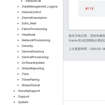
::
Version
List
::
Data
Management
_
Legacy
@118
::
Device
Control
::
Device
Description
::
Echo
_
Next
::
Fabric
Provisioning
::
Heartbeat
除非另有註明，否則本網
::
Network
Provisioning
Oracle 和/或其關係企業的
::
Security
上次更新時間：2026-02-1
::
Service
Directory
::
Service
Provisioning
::
Software
Update
::
Status
Reporting
GitHub
::
Time
OpenWeave
::
Token
Pairing
Happy
::
Weave
Tunnel
::
Security
Support
OpenThread
::
Support
::
System