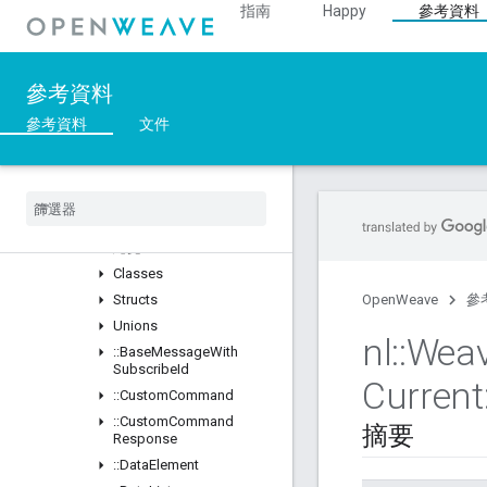
指南
Happy
參考資料
::DeviceLayer
::DeviceManager
::Profiles
參考資料
總覽
Classes
參考資料
文件
::BDX_Current
::
BDX
_
Development
::
Bulk
Data
Transfer
::
Data
Management
_
Current
總覽
Classes
Structs
OpenWeave
參
Unions
nl
::
Wea
::
Base
Message
With
Subscribe
Id
Current
::
Custom
Command
::
Custom
Command
摘要
Response
::
Data
Element