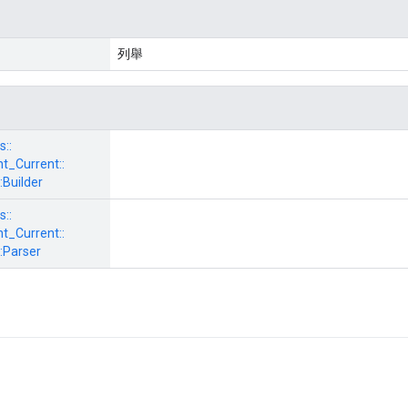
列舉
s::
_Current::
:
Builder
s::
_Current::
:
Parser