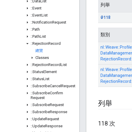
::
Data
List
列舉
::
Event
::
Event
List
@118
::
Notification
Request
::
Path
類別
::
Path
List
::
Rejection
Record
nl::
Weave::
Profile
總覽
DataManagement
Classes
RejectionRecord:
::
Rejection
Record
List
nl::
Weave::
Profile
::
Status
Element
DataManagement
::
Status
List
RejectionRecord:
::
Subscribe
Cancel
Request
::
Subscribe
Confirm
Request
列舉
::
Subscribe
Request
::
Subscribe
Response
::
Update
Request
118 次
::
Update
Response