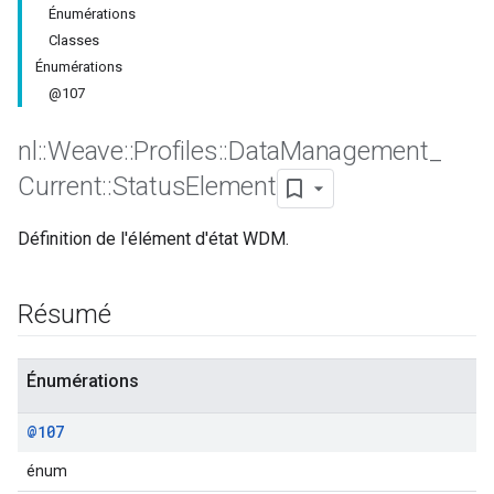
Énumérations
Classes
Énumérations
@107
nl
::
Weave
::
Profiles
::
Data
Management
_
Current
::
Status
Element
Définition de l'élément d'état WDM.
Résumé
Id
Énumérations
@107
énum