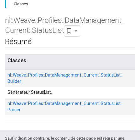
Classes
nl
::
Weave
::
Profiles
::
Data
Management
_
Current
::
Status
List
Résumé
Classes
nl::
Weave::
Profiles::
DataManagement_Current::
StatusList::
Builder
Générateur StatusList.
nl::
Weave::
Profiles::
DataManagement_Current::
StatusList::
Parser
Sauf indication contraire, le contenu de cette page est régi par une