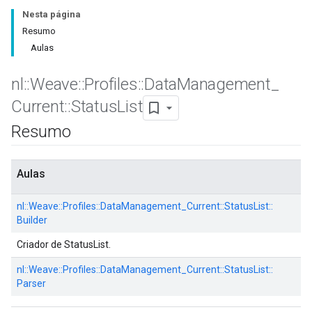
Nesta página
Resumo
Aulas
nl
::
Weave
::
Profiles
::
Data
Management
_
Current
::
Status
List
Resumo
Aulas
nl::
Weave::
Profiles::
DataManagement_Current::
StatusList::
Builder
Criador de StatusList.
nl::
Weave::
Profiles::
DataManagement_Current::
StatusList::
Parser