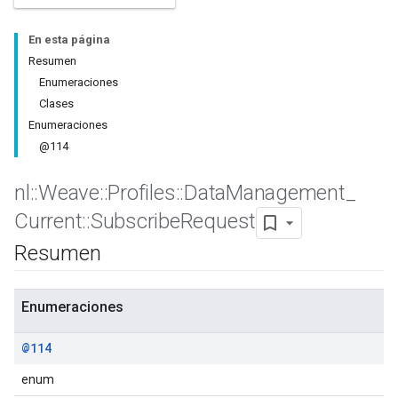
En esta página
Resumen
Enumeraciones
Clases
Enumeraciones
@114
nl
::
Weave
::
Profiles
::
Data
Management
_
Current
::
Subscribe
Request
Resumen
Id
Enumeraciones
@114
enum