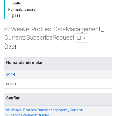
Sınıflar
Numaralandırmalar
@114
nl
::
Weave
::
Profiles
::
Data
Management
_
Current
::
Subscribe
Request
Özet
Id
Numaralandırmalar
@114
enum
Sınıflar
nl::
Weave::
Profiles::
DataManagement_Current::
SubscribeRequest::
Builder