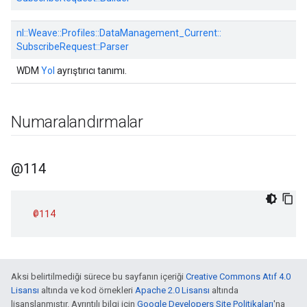
nl::
Weave::
Profiles::
DataManagement_Current::
SubscribeRequest::
Parser
WDM
Yol
ayrıştırıcı tanımı.
Numaralandırmalar
@114
@114
Aksi belirtilmediği sürece bu sayfanın içeriği
Creative Commons Atıf 4.0
Lisansı
altında ve kod örnekleri
Apache 2.0 Lisansı
altında
lisanslanmıştır. Ayrıntılı bilgi için
Google Developers Site Politikaları
'na