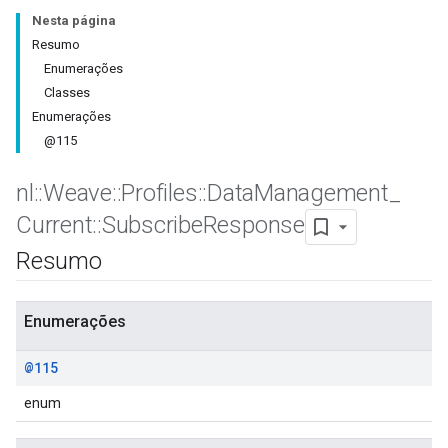
Nesta página
Resumo
Enumerações
Classes
Enumerações
@115
nl
::
Weave
::
Profiles
::
Data
Management
_
Current
::
Subscribe
Response
Resumo
Id
Enumerações
@115
enum