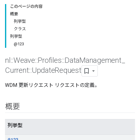
このページの内容
概要
列挙型
クラス
列挙型
@123
nl
::
Weave
::
Profiles
::
Data
Management
_
Current
::
Update
Request
WDM 更新リクエスト リクエストの定義。
Id
概要
列挙型
@123