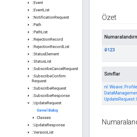
::
Event
::
Event
List
Özet
::
Notification
Request
::
Path
::
Path
List
Numaralandır
::
Rejection
Record
::
Rejection
Record
List
@123
::
Status
Element
::
Status
List
::
Subscribe
Cancel
Request
Sınıflar
::
Subscribe
Confirm
Request
nl::
Weave::
Profile
::
Subscribe
Request
DataManagement
::
Subscribe
Response
UpdateRequest::
::
Update
Request
Genel Bakış
Classes
Numaraland
::
Update
Response
::
Version
List