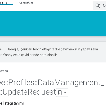
erans
Kaynaklar
Google, içerikleri tercih ettiğiniz dile çevirmek için yapay zeka
ır. Yapay zeka çevirilerinde hata olabilir.
ferans
ve
::
Profiles
::
Data
Management
_
::
Update
Request
İsteği tanımı.