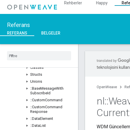
Rehberler
Happy
Ref
::DeviceManager
::Profiles
Genel Bakış
Referans
Classes
::BDX_Current
REFERANS
BELGELER
::BDX_Development
::
Bulk
Data
Transfer
::
Data
Management
_
Current
Genel Bakış
teknolojisini kullan
Classes
Structs
Unions
OpenWeave
Re
::
Base
Message
With
Subscribe
Id
nl
::
Wea
::
Custom
Command
::
Custom
Command
Current
Response
::
Data
Element
::
Data
List
WDM Güncelleme 