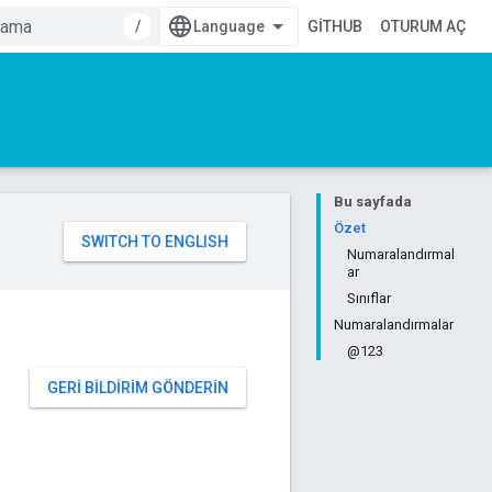
/
GITHUB
OTURUM AÇ
Bu sayfada
Özet
Numaralandırmal
ar
Sınıflar
Numaralandırmalar
@123
GERI BILDIRIM GÖNDERIN