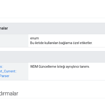
malar
enum
Bu iletide kullanılan bağlama özel etiketler.
s::
WDM Güncelleme İsteği ayrıştırıcı tanımı.
_Current::
Parser
ırmalar