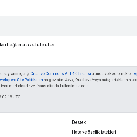
ılan bağlama özel etiketler.
bu sayfanın içeriği
Creative Commons Atıf 4.0 Lisansı
altında ve kod örnekleri
A
elopers Site Politikaları
'na göz atın. Java, Oracle ve/veya satış ortaklarının tes
cari markalarıdır ve lisans altında kullanılmaktadır.
6-02-18 UTC.
Destek
Hata ve özellik istekleri