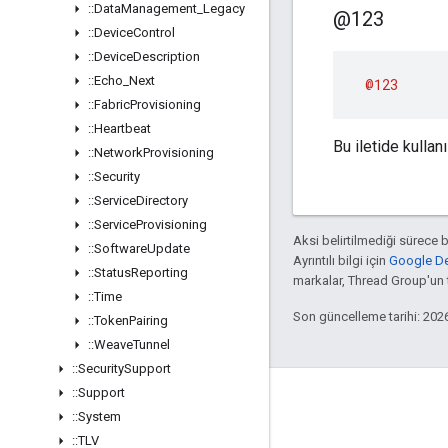
::
Data
Management
_
Legacy
@123
::
Device
Control
::
Device
Description
::
Echo
_
Next
@123
::
Fabric
Provisioning
::
Heartbeat
Bu iletide kullan
::
Network
Provisioning
::
Security
::
Service
Directory
::
Service
Provisioning
Aksi belirtilmediği sürece 
::
Software
Update
Ayrıntılı bilgi için
Google Dev
::
Status
Reporting
markalar, Thread Group'un ti
::
Time
Son güncelleme tarihi: 202
::
Token
Pairing
::
Weave
Tunnel
::
Security
Support
::
Support
GitHub
::
System
OpenWeave
::
TLV