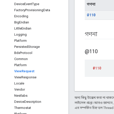
গণনা
Device
Event
Type
Factory
Provisioning
Data
@110
Encoding
Big
Endian
Little
Endian
গণনা
Logging
Platform
Persisted
Storage
@110
Bdx
Protocol
Common
Platform
@110
View
Request
View
Response
Locale
Vendor
Nestlabs
অন্য কিছু উল্লেখ করা না থাকলে,
Device
Description
লাইসেন্স প্রাপ্ত। আরও জানতে
Thermostat
এর সম্পর্কিত চিহ্ন হল Threa
Platform