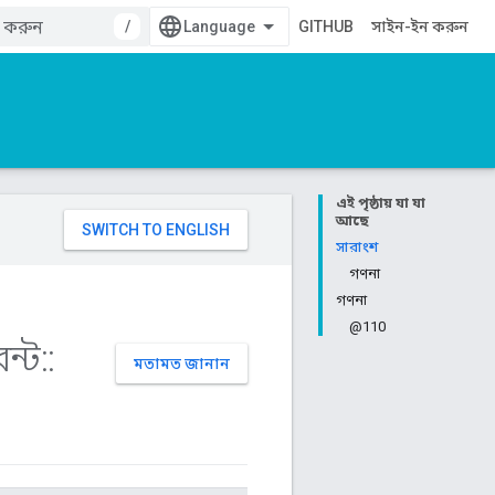
/
GITHUB
সাইন-ইন করুন
এই পৃষ্ঠায় যা যা
আছে
সারাংশ
গণনা
গণনা
@110
ন্ট
::
মতামত জানান