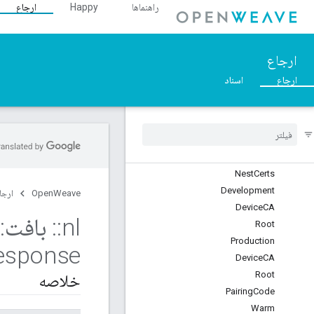
راهنماها
Happy
ارجاع
C++
Overview
ارجاع
::nl
ارجاع
اسناد
Modules
Namespaces
Platform
Platform
Inet
Layer
Nest
Certs
Development
OpenWeave
ارجا
Device
CA
nl
::
بافت
::
Root
Production
esponse
Device
CA
Root
خلاصه
Pairing
Code
Warm