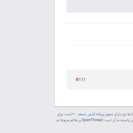
@111
دها نیز دارای مجوز
پروانه آپاچی نسخه ۲.۰
است. برای
مراجعه کنید. جاوا علامت تجاری ثبت‌شده Oracle و/یا شرکت‌های وابسته به آن است. ‫OpenThread و علائم مربوط به