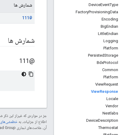
شمارش ها
Device
Event
Type
Factory
Provisioning
Data
@111
Encoding
Big
Endian
Little
Endian
شمارش ها
Logging
Platform
Persisted
Storage
@111
Bdx
Protocol
Common
Platform
View
Request
View
Response
Locale
Vendor
Nestlabs
جز در مواردی که غیراز این ذکر
Device
Description
اطلاع از جزئیات، به
خطمشی‌های سایت elopers
Thermostat
آن، علامت‌های تجاری Thread Group هستند و تحت پروانه استفاده می‌شوند.
Platform