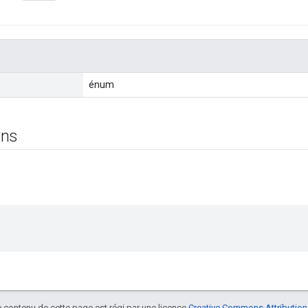
énum
ons
le contenu de cette page est régi par une licence
Creative Commons Attribution