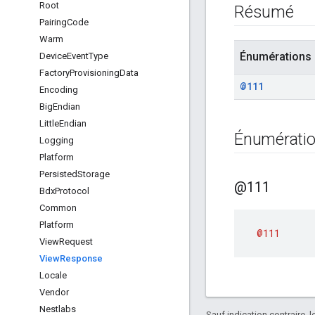
Root
Résumé
Pairing
Code
Warm
Énumérations
Device
Event
Type
Factory
Provisioning
Data
@111
Encoding
Big
Endian
Little
Endian
Énumérati
Logging
Platform
Persisted
Storage
@111
Bdx
Protocol
Common
Platform
@111
View
Request
View
Response
Locale
Vendor
Nestlabs
Sauf indication contraire, 