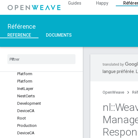
Guides
Happy
Référe
Référence
REFERENCE
DOCUMENTS
C++
Overview
::
nl
Modules
Namespaces
langue préférée. L
Platform
Platform
Inet
Layer
OpenWeave
Ré
Nest
Certs
Development
nl
::
Wea
Device
CA
Manag
Root
Production
Respon
Device
CA