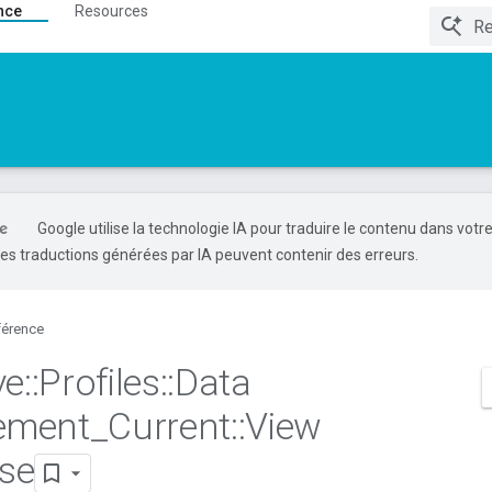
nce
Resources
Google utilise la technologie IA pour traduire le contenu dans votr
es traductions générées par IA peuvent contenir des erreurs.
férence
ve
::
Profiles
::
Data
ement
_
Current
::
View
se