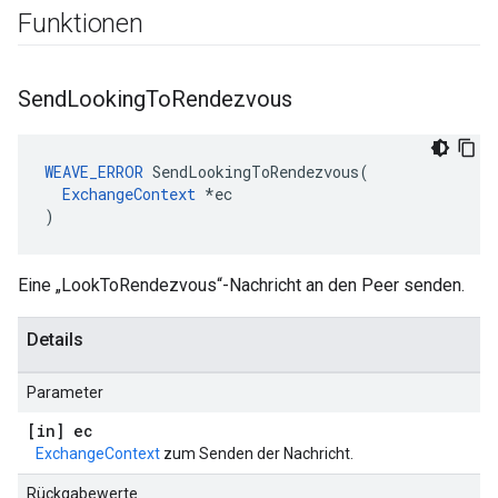
Funktionen
Send
Looking
To
Rendezvous
WEAVE_ERROR
 SendLookingToRendezvous(

ExchangeContext
 *ec

)
Eine „LookToRendezvous“-Nachricht an den Peer senden.
Details
Parameter
[in] ec
ExchangeContext
zum Senden der Nachricht.
Rückgabewerte