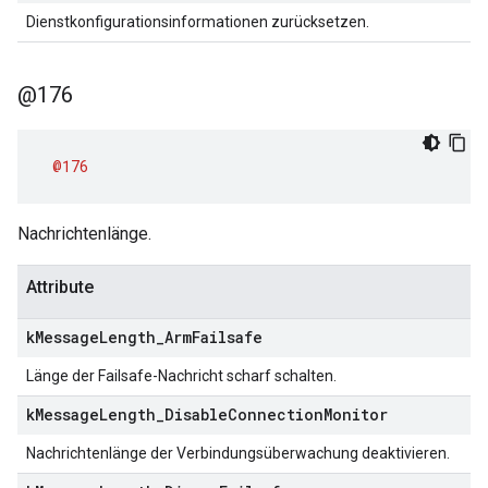
Dienstkonfigurationsinformationen zurücksetzen.
@176
@176
Nachrichtenlänge.
Attribute
k
Message
Length
_
Arm
Failsafe
Länge der Failsafe-Nachricht scharf schalten.
k
Message
Length
_
Disable
Connection
Monitor
Nachrichtenlänge der Verbindungsüberwachung deaktivieren.