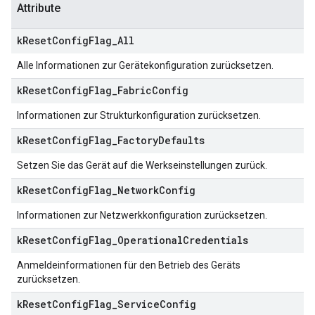
Attribute
k
Reset
Config
Flag
_
All
Alle Informationen zur Gerätekonfiguration zurücksetzen.
k
Reset
Config
Flag
_
Fabric
Config
Informationen zur Strukturkonfiguration zurücksetzen.
k
Reset
Config
Flag
_
Factory
Defaults
Setzen Sie das Gerät auf die Werkseinstellungen zurück.
k
Reset
Config
Flag
_
Network
Config
Informationen zur Netzwerkkonfiguration zurücksetzen.
k
Reset
Config
Flag
_
Operational
Credentials
Anmeldeinformationen für den Betrieb des Geräts
zurücksetzen.
k
Reset
Config
Flag
_
Service
Config