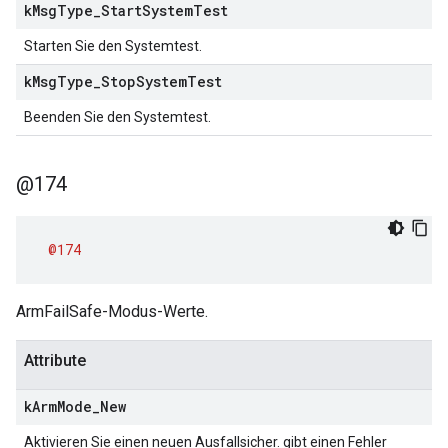
k
Msg
Type
_
Start
System
Test
Starten Sie den Systemtest.
k
Msg
Type
_
Stop
System
Test
Beenden Sie den Systemtest.
@174
@174
ArmFailSafe-Modus-Werte.
Attribute
k
Arm
Mode
_
New
Aktivieren Sie einen neuen Ausfallsicher. gibt einen Fehler