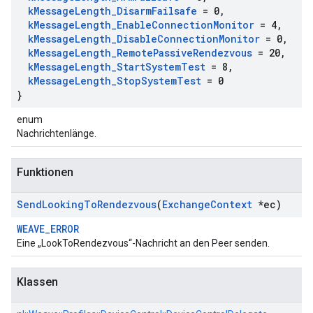
k
Message
Length
_
Disarm
Failsafe
= 0
,
k
Message
Length
_
Enable
Connection
Monitor
= 4
,
k
Message
Length
_
Disable
Connection
Monitor
= 0
,
k
Message
Length
_
Remote
Passive
Rendezvous
= 20
,
k
Message
Length
_
Start
System
Test
= 8
,
k
Message
Length
_
Stop
System
Test
= 0
}
enum
Nachrichtenlänge.
Funktionen
Send
Looking
To
Rendezvous
(
Exchange
Context
*ec)
WEAVE_ERROR
Eine „LookToRendezvous“-Nachricht an den Peer senden.
Klassen