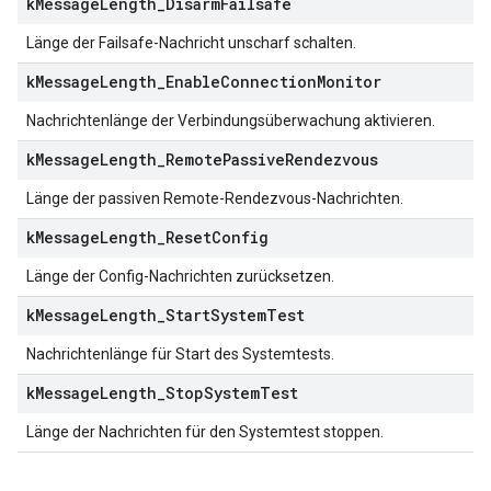
k
Message
Length
_
Disarm
Failsafe
Länge der Failsafe-Nachricht unscharf schalten.
k
Message
Length
_
Enable
Connection
Monitor
Nachrichtenlänge der Verbindungsüberwachung aktivieren.
k
Message
Length
_
Remote
Passive
Rendezvous
Länge der passiven Remote-Rendezvous-Nachrichten.
k
Message
Length
_
Reset
Config
Länge der Config-Nachrichten zurücksetzen.
k
Message
Length
_
Start
System
Test
Nachrichtenlänge für Start des Systemtests.
k
Message
Length
_
Stop
System
Test
Länge der Nachrichten für den Systemtest stoppen.