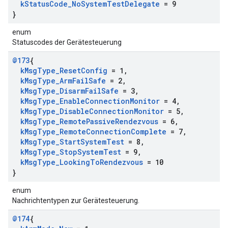
k
Status
Code
_
No
System
Test
Delegate
= 9
}
enum
Statuscodes der Gerätesteuerung
@173
{
k
Msg
Type
_
Reset
Config
= 1
,
k
Msg
Type
_
Arm
Fail
Safe
= 2
,
k
Msg
Type
_
Disarm
Fail
Safe
= 3
,
k
Msg
Type
_
Enable
Connection
Monitor
= 4
,
k
Msg
Type
_
Disable
Connection
Monitor
= 5
,
k
Msg
Type
_
Remote
Passive
Rendezvous
= 6
,
k
Msg
Type
_
Remote
Connection
Complete
= 7
,
k
Msg
Type
_
Start
System
Test
= 8
,
k
Msg
Type
_
Stop
System
Test
= 9
,
k
Msg
Type
_
Looking
To
Rendezvous
= 10
}
enum
Nachrichtentypen zur Gerätesteuerung.
@174
{