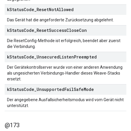
k
Status
Code
_
Reset
Not
Allowed
Das Gerät hat die angeforderte Zurücksetzung abgelehnt.
k
Status
Code
_
Reset
Success
Close
Con
Die ResetConfig-Methode ist erfolgreich, beendet aber zuerst
die Verbindung.
k
Status
Code
_
Unsecured
Listen
Preempted
Der Gerätekontrollserver wurde von einer anderen Anwendung
als ungesicherten Verbindungs-Handler dieses Weave-Stacks
ersetzt.
k
Status
Code
_
Unsupported
Fail
Safe
Mode
Der angegebene Ausfallsicherheitsmodus wird vom Gerät nicht
unterstützt.
@173