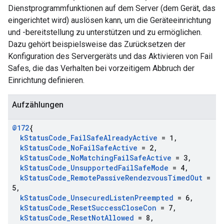
Dienstprogrammfunktionen auf dem Server (dem Gerät, das
eingerichtet wird) auslösen kann, um die Geräteeinrichtung
und -bereitstellung zu unterstützen und zu ermöglichen.
Dazu gehört beispielsweise das Zurücksetzen der
Konfiguration des Servergeräts und das Aktivieren von Fail
Safes, die das Verhalten bei vorzeitigem Abbruch der
Einrichtung definieren.
Aufzählungen
@172
{
k
Status
Code
_
Fail
Safe
Already
Active
= 1
,
k
Status
Code
_
No
Fail
Safe
Active
= 2
,
k
Status
Code
_
No
Matching
Fail
Safe
Active
= 3
,
k
Status
Code
_
Unsupported
Fail
Safe
Mode
= 4
,
k
Status
Code
_
Remote
Passive
Rendezvous
Timed
Out
=
5
,
k
Status
Code
_
Unsecured
Listen
Preempted
= 6
,
k
Status
Code
_
Reset
Success
Close
Con
= 7
,
k
Status
Code
_
Reset
Not
Allowed
= 8
,