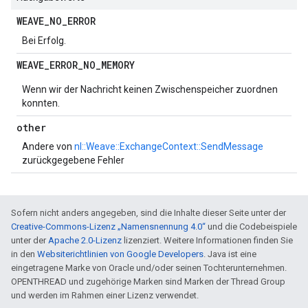
WEAVE
_
NO
_
ERROR
Bei Erfolg.
WEAVE
_
ERROR
_
NO
_
MEMORY
Wenn wir der Nachricht keinen Zwischenspeicher zuordnen
konnten.
other
Andere von
nl::Weave::ExchangeContext::SendMessage
zurückgegebene Fehler
Sofern nicht anders angegeben, sind die Inhalte dieser Seite unter der
Creative-Commons-Lizenz „Namensnennung 4.0“
und die Codebeispiele
unter der
Apache 2.0-Lizenz
lizenziert. Weitere Informationen finden Sie
in den
Websiterichtlinien von Google Developers
. Java ist eine
eingetragene Marke von Oracle und/oder seinen Tochterunternehmen.
OPENTHREAD und zugehörige Marken sind Marken der Thread Group
und werden im Rahmen einer Lizenz verwendet.