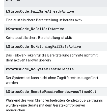
k
Status
Code
_
Fail
Safe
Already
Active
Eine ausfallsichere Bereitstellung ist bereits aktiv.
k
Status
Code
_
No
Fail
Safe
Active
Keine ausfallsichere Bereitstellung ist aktiv.
k
Status
Code
_
No
Matching
Fail
Safe
Active
Das Failover-Token für die Bereitstellung stimmte nicht mit
dem aktiven Failover überein.
k
Status
Code
_
No
System
Test
Delegate
Der Systemtest kann nicht ohne Zugriffsrechte ausgeführt
werden.
k
Status
Code
_
Remote
Passive
Rendezvous
Timed
Out
Während des vom Client festgelegten Rendezvous-Zeitraums
wurden keine Geräte mit dem Gerätekontrollserver
abgeglichen.