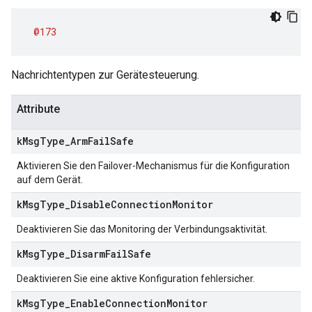
@173
Nachrichtentypen zur Gerätesteuerung.
Attribute
k
Msg
Type
_
Arm
Fail
Safe
Aktivieren Sie den Failover-Mechanismus für die Konfiguration
auf dem Gerät.
k
Msg
Type
_
Disable
Connection
Monitor
Deaktivieren Sie das Monitoring der Verbindungsaktivität.
k
Msg
Type
_
Disarm
Fail
Safe
Deaktivieren Sie eine aktive Konfiguration fehlersicher.
k
Msg
Type
_
Enable
Connection
Monitor