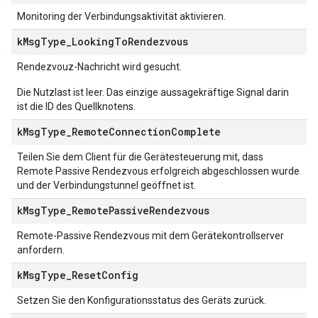
Monitoring der Verbindungsaktivität aktivieren.
k
Msg
Type
_
Looking
To
Rendezvous
Rendezvouz-Nachricht wird gesucht.
Die Nutzlast ist leer. Das einzige aussagekräftige Signal darin
ist die ID des Quellknotens.
k
Msg
Type
_
Remote
Connection
Complete
Teilen Sie dem Client für die Gerätesteuerung mit, dass
Remote Passive Rendezvous erfolgreich abgeschlossen wurde
und der Verbindungstunnel geöffnet ist.
k
Msg
Type
_
Remote
Passive
Rendezvous
Remote-Passive Rendezvous mit dem Gerätekontrollserver
anfordern.
k
Msg
Type
_
Reset
Config
Setzen Sie den Konfigurationsstatus des Geräts zurück.