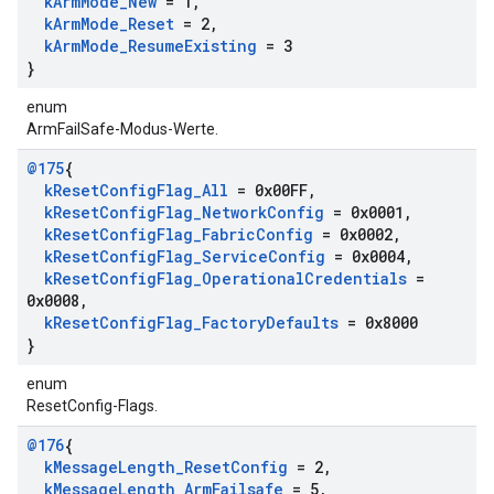
k
Arm
Mode
_
New
= 1
,
k
Arm
Mode
_
Reset
= 2
,
k
Arm
Mode
_
Resume
Existing
= 3
}
enum
ArmFailSafe-Modus-Werte.
@175
{
k
Reset
Config
Flag
_
All
= 0x00FF
,
k
Reset
Config
Flag
_
Network
Config
= 0x0001
,
k
Reset
Config
Flag
_
Fabric
Config
= 0x0002
,
k
Reset
Config
Flag
_
Service
Config
= 0x0004
,
k
Reset
Config
Flag
_
Operational
Credentials
=
0x0008
,
k
Reset
Config
Flag
_
Factory
Defaults
= 0x8000
}
enum
ResetConfig-Flags.
@176
{
k
Message
Length
_
Reset
Config
= 2
,
k
Message
Length
_
Arm
Failsafe
= 5
,