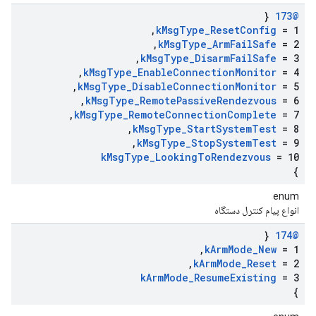
{
@173
,
k
Msg
Type
_
Reset
Config
= 1
,
k
Msg
Type
_
Arm
Fail
Safe
= 2
,
k
Msg
Type
_
Disarm
Fail
Safe
= 3
,
k
Msg
Type
_
Enable
Connection
Monitor
= 4
,
k
Msg
Type
_
Disable
Connection
Monitor
= 5
,
k
Msg
Type
_
Remote
Passive
Rendezvous
= 6
,
k
Msg
Type
_
Remote
Connection
Complete
= 7
,
k
Msg
Type
_
Start
System
Test
= 8
,
k
Msg
Type
_
Stop
System
Test
= 9
k
Msg
Type
_
Looking
To
Rendezvous
= 10
}
enum
انواع پیام کنترل دستگاه
{
@174
,
k
Arm
Mode
_
New
= 1
,
k
Arm
Mode
_
Reset
= 2
k
Arm
Mode
_
Resume
Existing
= 3
}