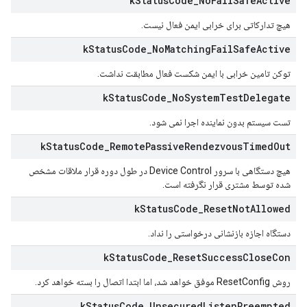
k
Status
Code
_
No
Fail
Safe
Active
هیچ تدارکاتی برای خرابی ایمن فعال نیست.
k
Status
Code
_
No
Matching
Fail
Safe
Active
توکن تامین خرابی با ایمن شکست فعال مطابقت نداشت.
k
Status
Code
_
No
System
Test
Delegate
تست سیستم بدون نماینده اجرا نمی شود.
k
Status
Code
_
Remote
Passive
Rendezvous
Timed
Out
هیچ دستگاهی با سرور Device Control در طول دوره قرار ملاقات مشخص
شده توسط مشتری قرار نگرفته است.
k
Status
Code
_
Reset
Not
Allowed
دستگاه اجازه بازنشانی درخواستی را نداد.
k
Status
Code
_
Reset
Success
Close
Con
روش ResetConfig موفق خواهد شد، اما ابتدا اتصال را بسته خواهد کرد.
k
Status
Code
_
Unsecured
Listen
Preempted