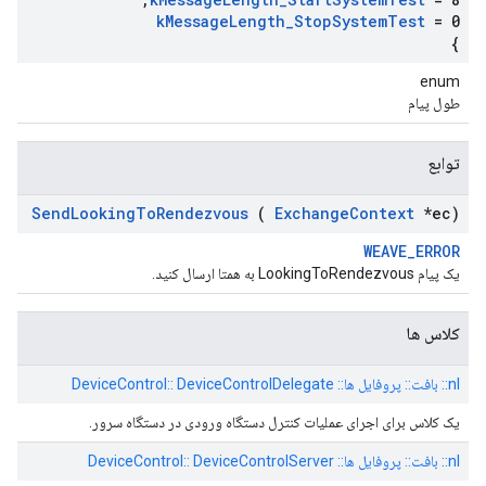
k
Message
Length
_
Stop
System
Test
= 0
}
enum
طول پیام
توابع
Send
Looking
To
Rendezvous
(
Exchange
Context
*ec)
WEAVE_ERROR
یک پیام LookingToRendezvous به همتا ارسال کنید.
کلاس ها
nl:: بافت:: پروفایل ها:: DeviceControl:: DeviceControlDelegate
یک کلاس برای اجرای عملیات کنترل دستگاه ورودی در دستگاه سرور.
nl:: بافت:: پروفایل ها:: DeviceControl:: DeviceControlServer