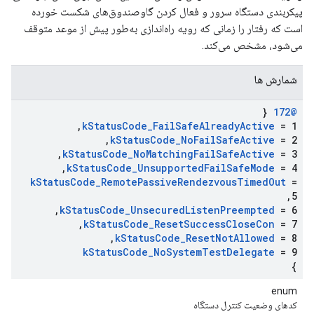
پیکربندی دستگاه سرور و فعال کردن گاوصندوق‌های شکست خورده
است که رفتار را زمانی که رویه راه‌اندازی به‌طور پیش از موعد متوقف
می‌شود، مشخص می‌کند.
شمارش ها
{
@172
,
k
Status
Code
_
Fail
Safe
Already
Active
= 1
,
k
Status
Code
_
No
Fail
Safe
Active
= 2
,
k
Status
Code
_
No
Matching
Fail
Safe
Active
= 3
,
k
Status
Code
_
Unsupported
Fail
Safe
Mode
= 4
k
Status
Code
_
Remote
Passive
Rendezvous
Timed
Out
=
,
5
,
k
Status
Code
_
Unsecured
Listen
Preempted
= 6
,
k
Status
Code
_
Reset
Success
Close
Con
= 7
,
k
Status
Code
_
Reset
Not
Allowed
= 8
k
Status
Code
_
No
System
Test
Delegate
= 9
}
enum
کدهای وضعیت کنترل دستگاه