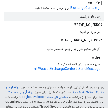
[in] ec
از ExchangeContext
برای ارسال پیام استفاده کنید
ارزش های بازگشتی
WEAVE
_
NO
_
ERROR
در مورد موفقیت
WEAVE
_
ERROR
_
NO
_
MEMORY
اگر نتوانستیم بافری برای پیام اختصاص دهیم.
other
سایر خطاهای برگردانده شده توسط
nl::Weave::ExchangeContext::SendMessage
جز در مواردی که غیراز این ذکر شده باشد، محتوای این صفحه تحت مجوز
پروانه ارجاع
مشترکات خلاقانه نسخه ۴.۰
است. نمونه کدها نیز دارای مجوز
پروانه آپاچی نسخه ۲.۰
است. برای اطلاع از جزئیات، به
خطمشی‌های سایت Google Developers‏
مراجعه کنید.
جاوا علامت تجاری ثبت‌شده Oracle و/یا شرکت‌های وابسته به آن است. ‫OpenThread
و علائم مربوط به آن، علامت‌های تجاری Thread Group هستند و تحت پروانه استفاده