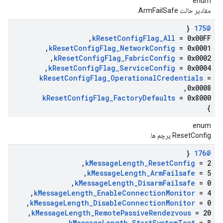
enum
مقادیر حالت ArmFailSafe.
{
@175
,
k
Reset
Config
Flag
_
All
= 0x00FF
,
k
Reset
Config
Flag
_
Network
Config
= 0x0001
,
k
Reset
Config
Flag
_
Fabric
Config
= 0x0002
,
k
Reset
Config
Flag
_
Service
Config
= 0x0004
k
Reset
Config
Flag
_
Operational
Credentials
=
,
0x0008
k
Reset
Config
Flag
_
Factory
Defaults
= 0x8000
}
enum
ResetConfig پرچم ها.
{
@176
,
k
Message
Length
_
Reset
Config
= 2
,
k
Message
Length
_
Arm
Failsafe
= 5
,
k
Message
Length
_
Disarm
Failsafe
= 0
,
k
Message
Length
_
Enable
Connection
Monitor
= 4
,
k
Message
Length
_
Disable
Connection
Monitor
= 0
,
k
Message
Length
_
Remote
Passive
Rendezvous
= 20
,
k
Message
Length
_
Start
System
Test
= 8