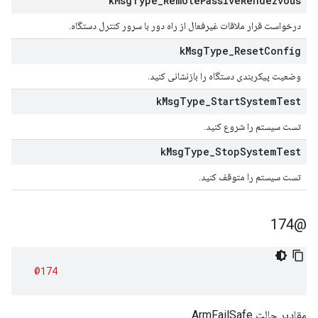
k
Msg
Type
_
Remote
Passive
Rendezvous
درخواست قرار ملاقات غیرفعال از راه دور با سرور کنترل دستگاه.
k
Msg
Type
_
Reset
Config
وضعیت پیکربندی دستگاه را بازنشانی کنید.
k
Msg
Type
_
Start
System
Test
تست سیستم را شروع کنید.
k
Msg
Type
_
Stop
System
Test
تست سیستم را متوقف کنید.
@174
@174
مقادیر حالت ArmFailSafe.