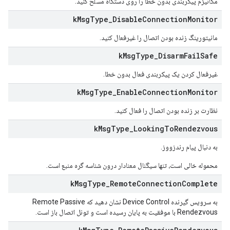
مکانیزم پیکربندی بدون خطا را روی دستگاه مسلح کنید.
k
Msg
Type
_
Disable
Connection
Monitor
مانیتورینگ زنده بودن اتصال را غیرفعال کنید.
k
Msg
Type
_
Disarm
Fail
Safe
غیرفعال کردن یک پیکربندی فعال بدون خطا.
k
Msg
Type
_
Enable
Connection
Monitor
نظارت بر زنده بودن اتصال را فعال کنید.
k
Msg
Type
_
Looking
To
Rendezvous
به دنبال پیام رندزووز.
محموله خالی است، تنها سیگنال معنادار درون شناسه گره منبع است.
k
Msg
Type
_
Remote
Connection
Complete
به سرویس گیرنده Device Control نشان دهید که Remote Passive
Rendezvous با موفقیت به پایان رسیده است و تونل اتصال باز است.