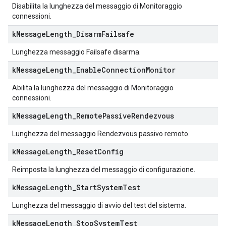
Disabilita la lunghezza del messaggio di Monitoraggio
connessioni.
k
Message
Length
_
Disarm
Failsafe
Lunghezza messaggio Failsafe disarma.
k
Message
Length
_
Enable
Connection
Monitor
Abilita la lunghezza del messaggio di Monitoraggio
connessioni.
k
Message
Length
_
Remote
Passive
Rendezvous
Lunghezza del messaggio Rendezvous passivo remoto.
k
Message
Length
_
Reset
Config
Reimposta la lunghezza del messaggio di configurazione.
k
Message
Length
_
Start
System
Test
Lunghezza del messaggio di avvio del test del sistema.
k
Message
Length
_
Stop
System
Test