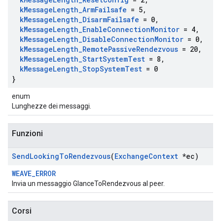
k
Message
Length
_
Arm
Failsafe
= 5
,
k
Message
Length
_
Disarm
Failsafe
= 0
,
k
Message
Length
_
Enable
Connection
Monitor
= 4
,
k
Message
Length
_
Disable
Connection
Monitor
= 0
,
k
Message
Length
_
Remote
Passive
Rendezvous
= 20
,
k
Message
Length
_
Start
System
Test
= 8
,
k
Message
Length
_
Stop
System
Test
= 0
}
enum
Lunghezze dei messaggi.
Funzioni
Send
Looking
To
Rendezvous
(
Exchange
Context
*ec)
WEAVE_ERROR
Invia un messaggio GlanceToRendezvous al peer.
Corsi