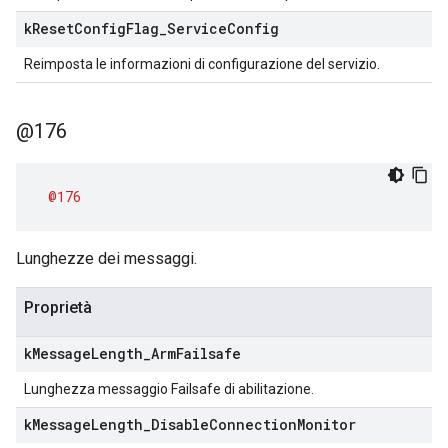
k
Reset
Config
Flag
_
Service
Config
Reimposta le informazioni di configurazione del servizio.
@176
@176
Lunghezze dei messaggi.
Proprietà
k
Message
Length
_
Arm
Failsafe
Lunghezza messaggio Failsafe di abilitazione.
k
Message
Length
_
Disable
Connection
Monitor