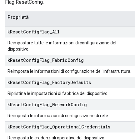
Flag ResetConfig.
Proprietà
k
Reset
Config
Flag
_
All
Reimpostare tutte le informazioni di configurazione del
dispositivo.
k
Reset
Config
Flag
_
Fabric
Config
Reimposta le informazioni di configurazione dell'infrastruttura.
k
Reset
Config
Flag
_
Factory
Defaults
Ripristina le impostazioni di fabbrica del dispositivo.
k
Reset
Config
Flag
_
Network
Config
Reimposta le informazioni di configurazione di rete.
k
Reset
Config
Flag
_
Operational
Credentials
Reimposta le credenziali operative del dispositivo.