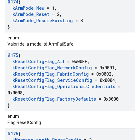
@174
{
k
Arm
Mode
_
New
= 1
,
k
Arm
Mode
_
Reset
= 2
,
k
Arm
Mode
_
Resume
Existing
= 3
}
enum
Valori della modalità ArmFailSafe.
@175
{
k
Reset
Config
Flag
_
All
= 0x00FF
,
k
Reset
Config
Flag
_
Network
Config
= 0x0001
,
k
Reset
Config
Flag
_
Fabric
Config
= 0x0002
,
k
Reset
Config
Flag
_
Service
Config
= 0x0004
,
k
Reset
Config
Flag
_
Operational
Credentials
=
0x0008
,
k
Reset
Config
Flag
_
Factory
Defaults
= 0x8000
}
enum
Flag ResetConfig.
@176
{
k
Message
Length
_
Reset
Config
= 2
,