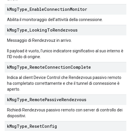
k
Msg
Type
_
Enable
Connection
Monitor
Abilita il monitoraggio dell'attività della connessione.
k
Msg
Type
_
Looking
To
Rendezvous
Messaggio di Rendezvouz in arrivo.
Il payload è vuoto, l'unico indicatore significativo al suo interno è
l'ID nodo di origine.
k
Msg
Type
_
Remote
Connection
Complete
Indica al client Device Control che Rendezvous passivo remoto
ha completato correttamente e che il tunnel di connessione è
aperto.
k
Msg
Type
_
Remote
Passive
Rendezvous
Richiedi Rendezvous passivo remoto con server di controllo dei
dispositivi.
k
Msg
Type
_
Reset
Config