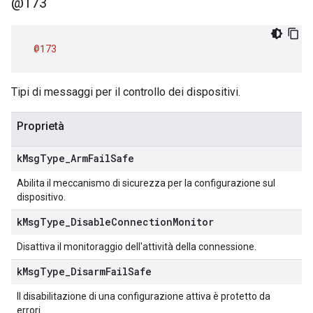
@173
@173
Tipi di messaggi per il controllo dei dispositivi.
Proprietà
k
Msg
Type
_
Arm
Fail
Safe
Abilita il meccanismo di sicurezza per la configurazione sul
dispositivo.
k
Msg
Type
_
Disable
Connection
Monitor
Disattiva il monitoraggio dell'attività della connessione.
k
Msg
Type
_
Disarm
Fail
Safe
Il disabilitazione di una configurazione attiva è protetto da
errori.