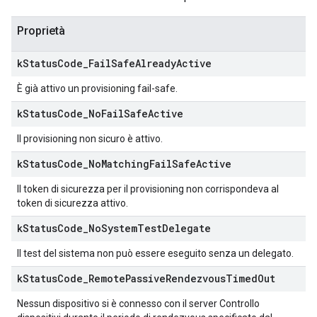
Proprietà
k
Status
Code
_
Fail
Safe
Already
Active
È già attivo un provisioning fail-safe.
k
Status
Code
_
No
Fail
Safe
Active
Il provisioning non sicuro è attivo.
k
Status
Code
_
No
Matching
Fail
Safe
Active
Il token di sicurezza per il provisioning non corrispondeva al
token di sicurezza attivo.
k
Status
Code
_
No
System
Test
Delegate
Il test del sistema non può essere eseguito senza un delegato.
k
Status
Code
_
Remote
Passive
Rendezvous
Timed
Out
Nessun dispositivo si è connesso con il server Controllo