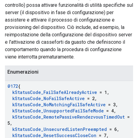
controllo) possa attivare funzionalità di utilità specifiche sul
server (il dispositivo in fase di configurazione) per
assistere e attivare il processo di configurazione e
provisioning del dispositivo. Ciò include, ad esempio, la
reimpostazione della configurazione del dispositivo server
e l'attivazione di casseforti da guasto che definiscono il
comportamento quando la procedura di configurazione
viene interrotta prematuramente.
Enumerazioni
@172
{
k
Status
Code
_
Fail
Safe
Already
Active
= 1
,
k
Status
Code
_
No
Fail
Safe
Active
= 2
,
k
Status
Code
_
No
Matching
Fail
Safe
Active
= 3
,
k
Status
Code
_
Unsupported
Fail
Safe
Mode
= 4
,
k
Status
Code
_
Remote
Passive
Rendezvous
Timed
Out
=
5
,
k
Status
Code
_
Unsecured
Listen
Preempted
= 6
,
k
Status
Code
_
Reset
Success
Close
Con
= 7
,