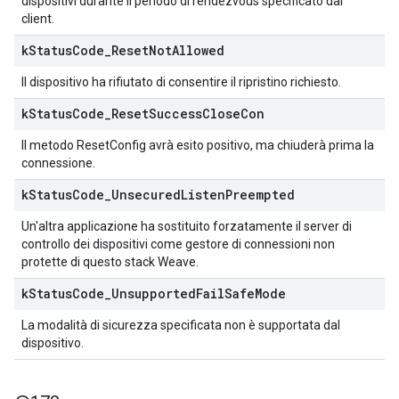
dispositivi durante il periodo di rendezvous specificato dal
client.
k
Status
Code
_
Reset
Not
Allowed
Il dispositivo ha rifiutato di consentire il ripristino richiesto.
k
Status
Code
_
Reset
Success
Close
Con
Il metodo ResetConfig avrà esito positivo, ma chiuderà prima la
connessione.
k
Status
Code
_
Unsecured
Listen
Preempted
Un'altra applicazione ha sostituito forzatamente il server di
controllo dei dispositivi come gestore di connessioni non
protette di questo stack Weave.
k
Status
Code
_
Unsupported
Fail
Safe
Mode
La modalità di sicurezza specificata non è supportata dal
dispositivo.