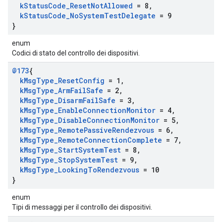
k
Status
Code
_
Reset
Not
Allowed
= 8
,
k
Status
Code
_
No
System
Test
Delegate
= 9
}
enum
Codici di stato del controllo dei dispositivi.
@173
{
k
Msg
Type
_
Reset
Config
= 1
,
k
Msg
Type
_
Arm
Fail
Safe
= 2
,
k
Msg
Type
_
Disarm
Fail
Safe
= 3
,
k
Msg
Type
_
Enable
Connection
Monitor
= 4
,
k
Msg
Type
_
Disable
Connection
Monitor
= 5
,
k
Msg
Type
_
Remote
Passive
Rendezvous
= 6
,
k
Msg
Type
_
Remote
Connection
Complete
= 7
,
k
Msg
Type
_
Start
System
Test
= 8
,
k
Msg
Type
_
Stop
System
Test
= 9
,
k
Msg
Type
_
Looking
To
Rendezvous
= 10
}
enum
Tipi di messaggi per il controllo dei dispositivi.