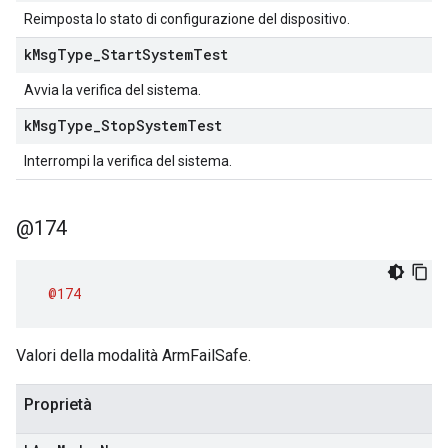
Reimposta lo stato di configurazione del dispositivo.
k
Msg
Type
_
Start
System
Test
Avvia la verifica del sistema.
k
Msg
Type
_
Stop
System
Test
Interrompi la verifica del sistema.
@174
@174
Valori della modalità ArmFailSafe.
Proprietà