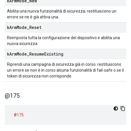
k
Arm
Mode
_
New
Abilita una nuova funzionalità di sicurezza; restituiscono un
errore se ne è già attiva una.
k
Arm
Mode
_
Reset
Reimposta tutta la configurazione del dispositivo e abilita una
nuova sicurezza.
k
Arm
Mode
_
Resume
Existing
Riprendi una campagna di sicurezza già in corso. restituiscono
un errore se non è in corso alcuna funzionalità di fail-safe o se il
token di sicurezza non corrisponde.
@175
@175