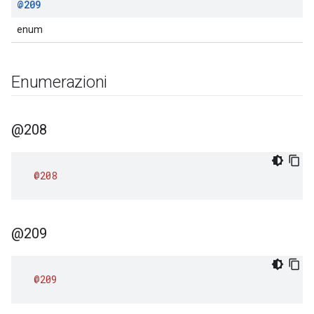
@209
enum
Enumerazioni
@208
@208
@209
@209