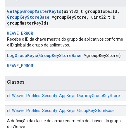
Get
App
Group
Master
Key
Id
(uint32
_
t group
Global
Id
,
Group
Key
Store
Base
*group
Key
Store
,
uint32
_
t &
group
Master
Key
Id)
WEAVE_ERROR
Recebe o ID da chave mestra do grupo de aplicativos conforme
o ID global do grupo de aplicativos.
Log
Group
Keys
(
Group
Key
Store
Base
*group
Key
Store)
WEAVE_ERROR
Classes
nl::
Weave::
Profiles::
Security::
AppKeys::
DummyGroupKeyStore
nl::
Weave::
Profiles::
Security::
AppKeys::
GroupKeyStoreBase
A definição da classe de armazenamento de chaves do grupo
do Weave.