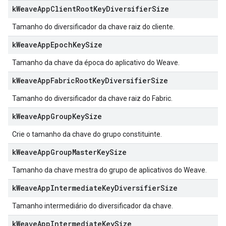
k
Weave
App
Client
Root
Key
Diversifier
Size
Tamanho do diversificador da chave raiz do cliente.
k
Weave
App
Epoch
Key
Size
Tamanho da chave da época do aplicativo do Weave.
k
Weave
App
Fabric
Root
Key
Diversifier
Size
Tamanho do diversificador da chave raiz do Fabric.
k
Weave
App
Group
Key
Size
Crie o tamanho da chave do grupo constituinte.
k
Weave
App
Group
Master
Key
Size
Tamanho da chave mestra do grupo de aplicativos do Weave.
k
Weave
App
Intermediate
Key
Diversifier
Size
Tamanho intermediário do diversificador da chave.
k
Weave
App
Intermediate
Key
Size