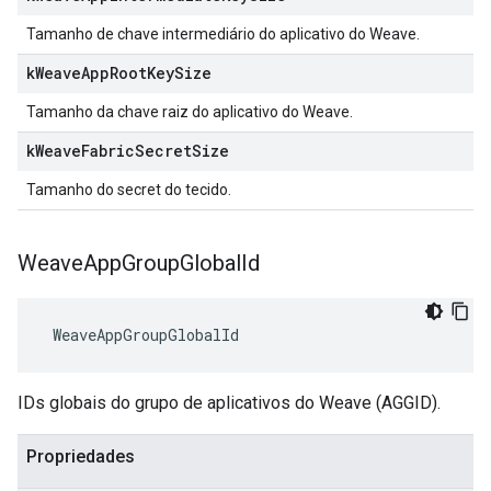
Tamanho de chave intermediário do aplicativo do Weave.
k
Weave
App
Root
Key
Size
Tamanho da chave raiz do aplicativo do Weave.
k
Weave
Fabric
Secret
Size
Tamanho do secret do tecido.
Weave
App
Group
Global
Id
 WeaveAppGroupGlobalId
IDs globais do grupo de aplicativos do Weave (AGGID).
Propriedades