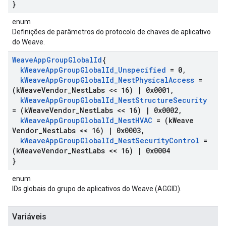
}
enum
Definições de parâmetros do protocolo de chaves de aplicativo
do Weave.
Weave
App
Group
Global
Id
{
k
Weave
App
Group
Global
Id
_
Unspecified
= 0
,
k
Weave
App
Group
Global
Id
_
Nest
Physical
Access
=
(k
Weave
Vendor
_
Nest
Labs << 16)
|
0x0001
,
k
Weave
App
Group
Global
Id
_
Nest
Structure
Security
= (k
Weave
Vendor
_
Nest
Labs << 16)
|
0x0002
,
k
Weave
App
Group
Global
Id
_
Nest
HVAC
= (k
Weave
Vendor
_
Nest
Labs << 16)
|
0x0003
,
k
Weave
App
Group
Global
Id
_
Nest
Security
Control
=
(k
Weave
Vendor
_
Nest
Labs << 16)
|
0x0004
}
enum
IDs globais do grupo de aplicativos do Weave (AGGID).
Variáveis