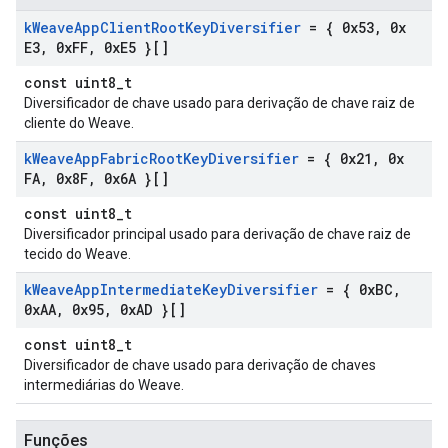
k
Weave
App
Client
Root
Key
Diversifier
= { 0x53
,
0x
E3
,
0x
FF
,
0x
E5 }[]
const uint8_t
Diversificador de chave usado para derivação de chave raiz de
cliente do Weave.
k
Weave
App
Fabric
Root
Key
Diversifier
= { 0x21
,
0x
FA
,
0x8F
,
0x6A }[]
const uint8_t
Diversificador principal usado para derivação de chave raiz de
tecido do Weave.
k
Weave
App
Intermediate
Key
Diversifier
= { 0x
BC
,
0x
AA
,
0x95
,
0x
AD }[]
const uint8_t
Diversificador de chave usado para derivação de chaves
intermediárias do Weave.
Funções