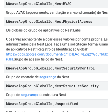
k
Weave
App
Group
Global
Id
_
Nest
HVAC
Grupo AVAC (aquecimento, ventilação e ar-condicionado) do Nest.
k
Weave
App
Group
Global
Id
_
Nest
Physical
Access
IDs globais do grupo de aplicativos do Nest Labs.
Observação
:não tente alocar esses valores por conta própria. Ess
administrados pela Nest Labs. Faça uma solicitação formal usando
de aplicativos Nest" Registro de Identificação Global"
https://docs.google.com/document/d/1xHLAcTvLZg2YGoJfbUb2
PJHI
.Grupo de acesso físico do Nest.
k
Weave
App
Group
Global
Id
_
Nest
Security
Control
Grupo de controle de
segurança
do Nest.
k
Weave
App
Group
Global
Id
_
Nest
Structure
Security
Grupo de
segurança
da estrutura Nest.
k
Weave
App
Group
Global
Id
_
Unspecified