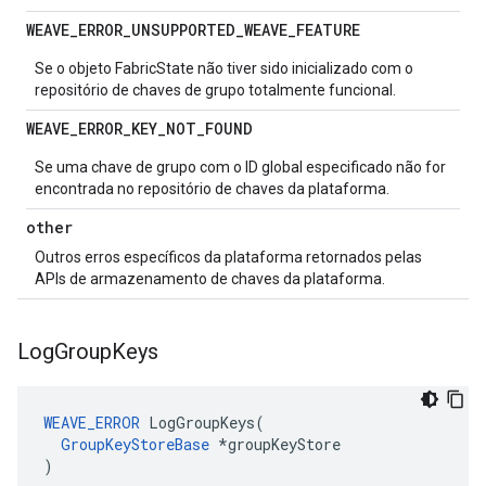
WEAVE
_
ERROR
_
UNSUPPORTED
_
WEAVE
_
FEATURE
Se o objeto FabricState não tiver sido inicializado com o
repositório de chaves de grupo totalmente funcional.
WEAVE
_
ERROR
_
KEY
_
NOT
_
FOUND
Se uma chave de grupo com o ID global especificado não for
encontrada no repositório de chaves da plataforma.
other
Outros erros específicos da plataforma retornados pelas
APIs de armazenamento de chaves da plataforma.
Log
Group
Keys
WEAVE_ERROR
 LogGroupKeys(

GroupKeyStoreBase
 *groupKeyStore

)