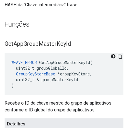
HASH da "Chave intermediária" frase
Funções
Get
App
Group
Master
Key
Id
WEAVE_ERROR
 GetAppGroupMasterKeyId(

  uint32_t groupGlobalId,

GroupKeyStoreBase
 *groupKeyStore,

  uint32_t & groupMasterKeyId

)
Recebe o ID da chave mestra do grupo de aplicativos
conforme o ID global do grupo de aplicativos.
Detalhes