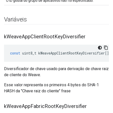
O ID global do grupo de aplicativos não foi especificado.
Variáveis
k
Weave
App
Client
Root
Key
Diversifier
const
uint8_t
kWeaveAppClientRootKeyDiversifier
[]
=
Diversificador de chave usado para derivação de chave raiz
de cliente do Weave.
Esse valor representa os primeiros 4 bytes do SHA-1
HASH da "Chave raiz do cliente" frase
k
Weave
App
Fabric
Root
Key
Diversifier