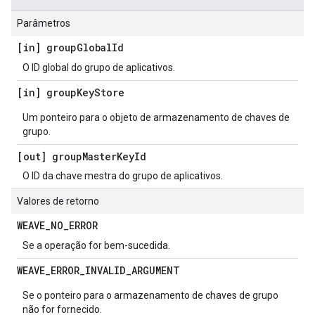
Parâmetros
[in] group
Global
Id
O ID global do grupo de aplicativos.
[in] group
Key
Store
Um ponteiro para o objeto de armazenamento de chaves de
grupo.
[out] group
Master
Key
Id
O ID da chave mestra do grupo de aplicativos.
Valores de retorno
WEAVE
_
NO
_
ERROR
Se a operação for bem-sucedida.
WEAVE
_
ERROR
_
INVALID
_
ARGUMENT
Se o ponteiro para o armazenamento de chaves de grupo
não for fornecido.