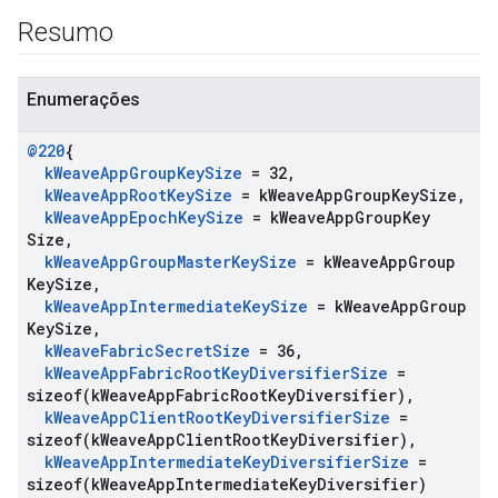
Resumo
Enumerações
@220
{
k
Weave
App
Group
Key
Size
= 32
,
k
Weave
App
Root
Key
Size
= k
Weave
App
Group
Key
Size
,
k
Weave
App
Epoch
Key
Size
= k
Weave
App
Group
Key
Size
,
k
Weave
App
Group
Master
Key
Size
= k
Weave
App
Group
Key
Size
,
k
Weave
App
Intermediate
Key
Size
= k
Weave
App
Group
Key
Size
,
k
Weave
Fabric
Secret
Size
= 36
,
k
Weave
App
Fabric
Root
Key
Diversifier
Size
=
sizeof(
k
Weave
App
Fabric
Root
Key
Diversifier)
,
k
Weave
App
Client
Root
Key
Diversifier
Size
=
sizeof(
k
Weave
App
Client
Root
Key
Diversifier)
,
k
Weave
App
Intermediate
Key
Diversifier
Size
=
sizeof(
k
Weave
App
Intermediate
Key
Diversifier)